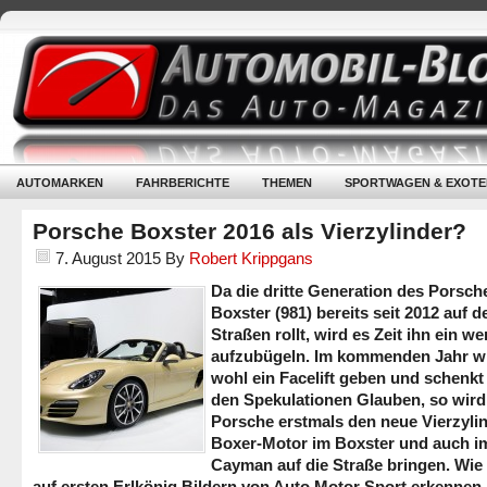
AUTOMARKEN
FAHRBERICHTE
THEMEN
SPORTWAGEN & EXOTE
Porsche Boxster 2016 als Vierzylinder?
7. August 2015
By
Robert Krippgans
Da die dritte Generation des Porsch
Boxster (981) bereits seit 2012 auf d
Straßen rollt, wird es Zeit ihn ein we
aufzubügeln. Im kommenden Jahr wi
wohl ein Facelift geben und schenk
den Spekulationen Glauben, so wird
Porsche erstmals den neue Vierzylin
Boxer-Motor im Boxster und auch i
Cayman auf die Straße bringen. Wi
auf ersten Erlkönig Bildern von Auto Motor Sport erkennen