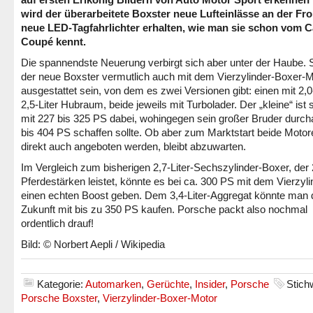
wird der überarbeitete Boxster neue Lufteinlässe an der Fr
neue LED-Tagfahrlichter erhalten, wie man sie schon vom
Coupé kennt.
Die spannendste Neuerung verbirgt sich aber unter der Haube. 
der neue Boxster vermutlich auch mit dem Vierzylinder-Boxer-M
ausgestattet sein, von dem es zwei Versionen gibt: einen mit 2,0
2,5-Liter Hubraum, beide jeweils mit Turbolader. Der „kleine“ ist 
mit 227 bis 325 PS dabei, wohingegen sein großer Bruder durc
bis 404 PS schaffen sollte. Ob aber zum Marktstart beide Motor
direkt auch angeboten werden, bleibt abzuwarten.
Im Vergleich zum bisherigen 2,7-Liter-Sechszylinder-Boxer, der
Pferdestärken leistet, könnte es bei ca. 300 PS mit dem Vierzyli
einen echten Boost geben. Dem 3,4-Liter-Aggregat könnte man 
Zukunft mit bis zu 350 PS kaufen. Porsche packt also nochmal
ordentlich drauf!
Bild: © Norbert Aepli / Wikipedia
Kategorie:
Automarken
,
Gerüchte
,
Insider
,
Porsche
Stich
Porsche Boxster
,
Vierzylinder-Boxer-Motor