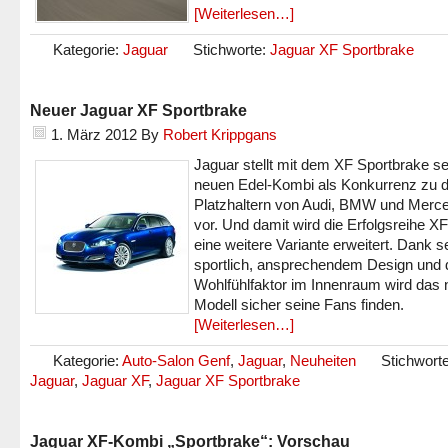
[Weiterlesen…]
Kategorie:
Jaguar
Stichworte:
Jaguar XF Sportbrake
Neuer Jaguar XF Sportbrake
1. März 2012
By
Robert Krippgans
Jaguar stellt mit dem XF Sportbrake s
neuen Edel-Kombi als Konkurrenz zu 
Platzhaltern von Audi, BMW und Merc
vor. Und damit wird die Erfolgsreihe X
eine weitere Variante erweitert. Dank 
sportlich, ansprechendem Design und
Wohlfühlfaktor im Innenraum wird das
Modell sicher seine Fans finden.
[Weiterlesen…]
Kategorie:
Auto-Salon Genf
,
Jaguar
,
Neuheiten
Stichworte
Jaguar
,
Jaguar XF
,
Jaguar XF Sportbrake
Jaguar XF-Kombi „Sportbrake“: Vorschau