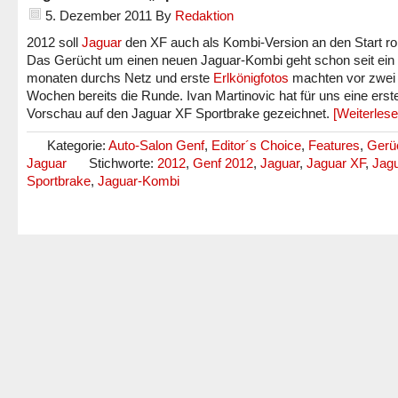
5. Dezember 2011
By
Redaktion
2012 soll
Jaguar
den XF auch als Kombi-Version an den Start rol
Das Gerücht um einen neuen Jaguar-Kombi geht schon seit ein
monaten durchs Netz und erste
Erlkönigfotos
machten vor zwei
Wochen bereits die Runde. Ivan Martinovic hat für uns eine erst
Vorschau auf den Jaguar XF Sportbrake gezeichnet.
[Weiterles
Kategorie:
Auto-Salon Genf
,
Editor´s Choice
,
Features
,
Gerü
Jaguar
Stichworte:
2012
,
Genf 2012
,
Jaguar
,
Jaguar XF
,
Jag
Sportbrake
,
Jaguar-Kombi