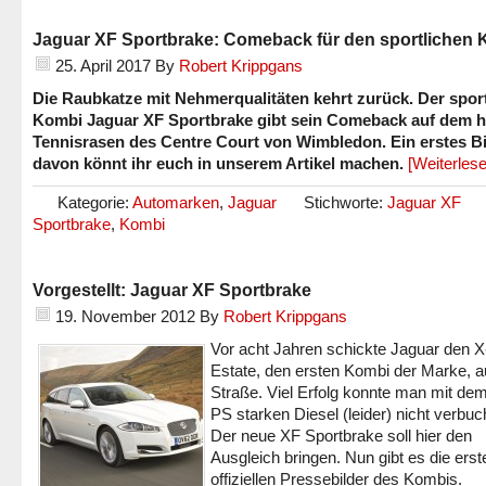
Jaguar XF Sportbrake: Comeback für den sportlichen
25. April 2017
By
Robert Krippgans
Die Raubkatze mit Nehmerqualitäten kehrt zurück. Der sport
Kombi Jaguar XF Sportbrake gibt sein Comeback auf dem h
Tennisrasen des Centre Court von Wimbledon. Ein erstes Bi
davon könnt ihr euch in unserem Artikel machen.
[Weiterles
Kategorie:
Automarken
,
Jaguar
Stichworte:
Jaguar XF
Sportbrake
,
Kombi
Vorgestellt: Jaguar XF Sportbrake
19. November 2012
By
Robert Krippgans
Vor acht Jahren schickte Jaguar den 
Estate, den ersten Kombi der Marke, au
Straße. Viel Erfolg konnte man mit de
PS starken Diesel (leider) nicht verbuc
Der neue XF Sportbrake soll hier den
Ausgleich bringen. Nun gibt es die erst
offiziellen Pressebilder des Kombis.