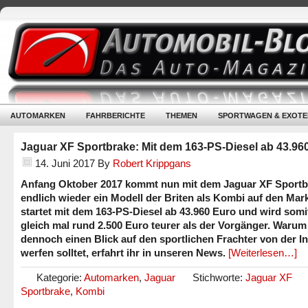
AUTOMARKEN
FAHRBERICHTE
THEMEN
SPORTWAGEN & EXOTE
Jaguar XF Sportbrake: Mit dem 163-PS-Diesel ab 43.96
14. Juni 2017
By
Robert Krippgans
Anfang Oktober 2017 kommt nun mit dem Jaguar XF Sportb
endlich wieder ein Modell der Briten als Kombi auf den Mark
startet mit dem 163-PS-Diesel ab 43.960 Euro und wird somi
gleich mal rund 2.500 Euro teurer als der Vorgänger. Warum 
dennoch einen Blick auf den sportlichen Frachter von der In
werfen solltet, erfahrt ihr in unseren News.
[Weiterlesen…]
Kategorie:
Automarken
,
Jaguar
Stichworte:
Jaguar XF
Sportbrake
,
Kombi