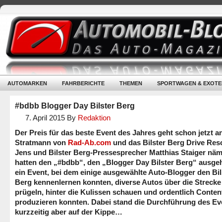
AUTOMARKEN
FAHRBERICHTE
THEMEN
SPORTWAGEN & EXOTE
#bdbb Blogger Day Bilster Berg
7. April 2015
By
Redaktion
Der Preis für das beste Event des Jahres geht schon jetzt a
Stratmann von
Rad-Ab.com
und das Bilster Berg Drive Reso
Jens und Bilster Berg-Pressesprecher Matthias Staiger näm
hatten den „#bdbb“, den „Blogger Day Bilster Berg“ ausge
ein Event, bei dem einige ausgewählte Auto-Blogger den Bil
Berg kennenlernen konnten, diverse Autos über die Strecke
prügeln, hinter die Kulissen schauen und ordentlich Conten
produzieren konnten. Dabei stand die Durchführung des Ev
kurzzeitig aber auf der Kippe…