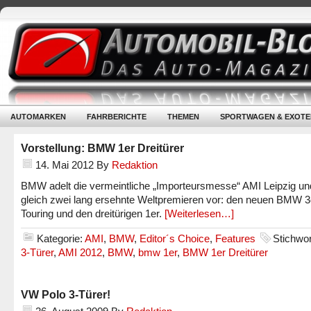
AUTOMARKEN
FAHRBERICHTE
THEMEN
SPORTWAGEN & EXOTE
Vorstellung: BMW 1er Dreitürer
14. Mai 2012
By
Redaktion
BMW adelt die vermeintliche „Importeursmesse“ AMI Leipzig und 
gleich zwei lang ersehnte Weltpremieren vor: den neuen BMW 3
Touring und den dreitürigen 1er.
[Weiterlesen…]
Kategorie:
AMI
,
BMW
,
Editor´s Choice
,
Features
Stichwo
3-Türer
,
AMI 2012
,
BMW
,
bmw 1er
,
BMW 1er Dreitürer
VW Polo 3-Türer!