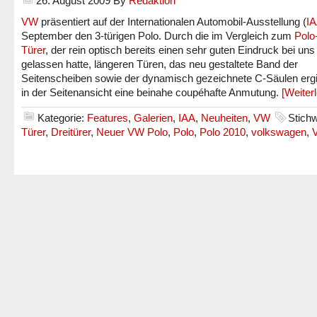
26. August 2009
By
Redaktion
VW
präsentiert auf der Internationalen Automobil-Ausstellung (
I
September den 3-türigen Polo. Durch die im Vergleich zum
Polo
Türer
, der rein optisch bereits einen sehr guten Eindruck bei uns
gelassen hatte, längeren Türen, das neu gestaltete Band der
Seitenscheiben sowie der dynamisch gezeichnete C-Säulen ergi
in der Seitenansicht eine beinahe coupéhafte Anmutung.
[Weiter
Kategorie:
Features
,
Galerien
,
IAA
,
Neuheiten
,
VW
Stich
Türer
,
Dreitürer
,
Neuer VW Polo
,
Polo
,
Polo 2010
,
volkswagen
,