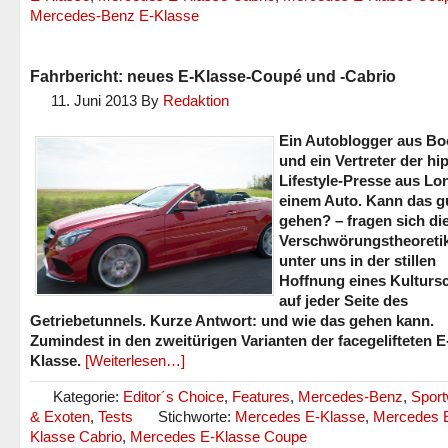
Mercedes-Benz E-Klasse
Fahrbericht: neues E-Klasse-Coupé und -Cabrio
11. Juni 2013
By
Redaktion
Ein Autoblogger aus B
und ein Vertreter der hi
Lifestyle-Presse aus Lo
einem Auto. Kann das g
gehen? – fragen sich di
Verschwörungstheoreti
unter uns in der stillen
Hoffnung eines Kulturs
auf jeder Seite des
Getriebetunnels. Kurze Antwort: und wie das gehen kann.
Zumindest in den zweitürigen Varianten der facegelifteten E
Klasse.
[Weiterlesen…]
Kategorie:
Editor´s Choice
,
Features
,
Mercedes-Benz
,
Spor
& Exoten
,
Tests
Stichworte:
Mercedes E-Klasse
,
Mercedes 
Klasse Cabrio
,
Mercedes E-Klasse Coupe