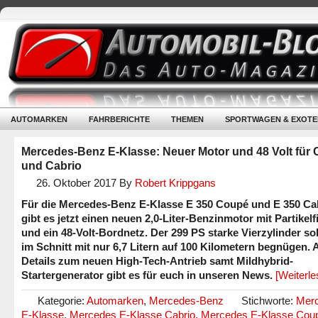
AUTOMARKEN
FAHRBERICHTE
THEMEN
SPORTWAGEN & EXOTE
Mercedes-Benz E-Klasse: Neuer Motor und 48 Volt für
und Cabrio
26. Oktober 2017
By
Robert Krippgans
Für die Mercedes-Benz E-Klasse E 350 Coupé und E 350 Ca
gibt es jetzt einen neuen 2,0-Liter-Benzinmotor mit Partikelfi
und ein 48-Volt-Bordnetz. Der 299 PS starke Vierzylinder sol
im Schnitt mit nur 6,7 Litern auf 100 Kilometern begnügen. A
Details zum neuen High-Tech-Antrieb samt Mildhybrid-
Startergenerator gibt es für euch in unseren News.
[Weiterl
Kategorie:
Automarken
,
Mercedes-Benz
Stichworte:
Mer
E-Klasse
,
Mercedes E-Klasse Cabrio
,
Mercedes E-Klasse Cou