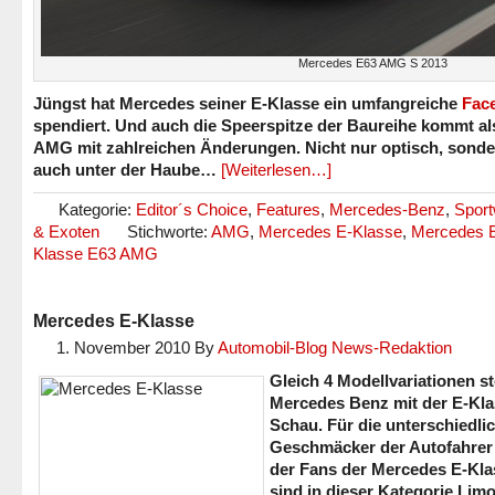
Mercedes E63 AMG S 2013
Jüngst hat Mercedes seiner E-Klasse ein umfangreiche
Face
spendiert. Und auch die Speerspitze der Baureihe kommt al
AMG mit zahlreichen Änderungen. Nicht nur optisch, sond
auch unter der Haube…
[Weiterlesen…]
Kategorie:
Editor´s Choice
,
Features
,
Mercedes-Benz
,
Spor
& Exoten
Stichworte:
AMG
,
Mercedes E-Klasse
,
Mercedes 
Klasse E63 AMG
Mercedes E-Klasse
1. November 2010
By
Automobil-Blog News-Redaktion
Gleich 4 Modellvariationen ste
Mercedes Benz mit der E-Kla
Schau. Für die unterschiedli
Geschmäcker der Autofahrer
der Fans der Mercedes E-Kla
sind in dieser Kategorie Lim