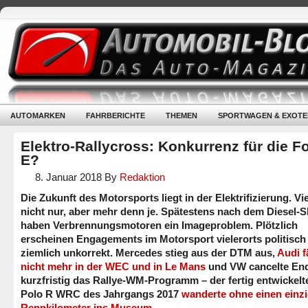
AUTOMARKEN
FAHRBERICHTE
THEMEN
SPORTWAGEN & EXOTE
Elektro-Rallycross: Konkurrenz für die F
E?
8. Januar 2018
By
Redaktion
Die Zukunft des Motorsports liegt in der Elektrifizierung. Vie
nicht nur, aber mehr denn je. Spätestens nach dem Diesel-
haben Verbrennungsmotoren ein Imageproblem. Plötzlich
erscheinen Engagements im Motorsport vielerorts politisch
ziemlich unkorrekt. Mercedes stieg aus der DTM aus,
Audi f
nicht mehr in der WEC und in Le Mans
und VW cancelte En
kurzfristig das Rallye-WM-Programm – der fertig entwickel
Polo R WRC des Jahrgangs 2017
wanderte ohne einen einz
Rennkilometer ins Museum
.