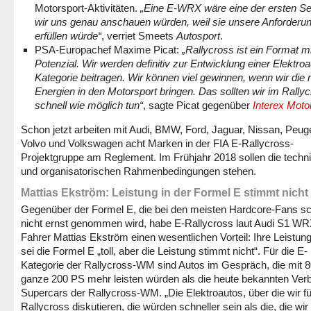
Motorsport-Aktivitäten.
„Eine E-WRX wäre eine der ersten Ser
wir uns genau anschauen würden, weil sie unsere Anforderu
erfüllen würde“
, verriet Smeets
Autosport
.
PSA-Europachef Maxime Picat:
„
Rallycross ist ein Format mi
Potenzial.
Wir werden definitiv zur Entwicklung einer Elektroa
Kategorie beitragen.
Wir können viel gewinnen, wenn wir die
Energien in den Motorsport bringen. Das sollten wir im Rally
schnell wie möglich tun“
, sagte Picat gegenüber
Interex Moto
Schon jetzt arbeiten mit Audi, BMW, Ford, Jaguar, Nissan, Peug
Volvo und Volkswagen acht Marken in der FIA E-Rallycross-
Projektgruppe am Reglement. Im Frühjahr 2018 sollen die techn
und organisatorischen Rahmenbedingungen stehen.
Mattias Ekström: Leistung in der Formel E stimmt nicht
Gegenüber der Formel E, die bei den meisten Hardcore-Fans sc
nicht ernst genommen wird, habe E-Rallycross laut Audi S1 W
Fahrer Mattias Ekström einen wesentlichen Vorteil: Ihre Leistun
sei die Formel E „toll, aber die Leistung stimmt nicht“. Für die E-
Kategorie der Rallycross-WM sind Autos im Gespräch, die mit 
ganze 200 PS mehr leisten würden als die heute bekannten Ver
Supercars der Rallycross-WM. „Die Elektroautos, über die wir fü
Rallycross diskutieren, die würden schneller sein als die, die wir