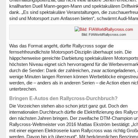
knallharten Duell Mann-gegen-Mann und spektakulären Driftwink
dank. „Es sind spektakuläre Veranstaltungen, die zuschauerfreu
sind und Motorsport zum Anfassen bieten“, schwärmt Audi-Man
Bild: FIAWorldRallycross.com
Was das Format angeht, dürfte Rallycross sogar die
fernsehfreundlichste Motorsport-Disziplin überhaupt sein. Die
häppchenweise gereichte Darbietung spektakulären Motorsports
höchsten Niveau eignet sich hervorragend für die Werbevermar
durch die Sender: Dank der zahlreichen, zwar actiongeladenen, 
wenige Minuten langen Rennen können Werbeblöcke eingestreu
werden, die – anders als in anderen Serien – die Action eben nic
unterbrechen.
Bringen E-Autos den Rallycross-Durchbruch?
Die Vorzeichen stehen also schon jetzt ganz gut. Doch den
internationalen Durchbruch dürfte die Elektrifizierung des Rallycr
den nächsten Jahren bringen. Der zweifache DTM-Champion u
Rallycross-Weltmeister von 2016 Mattias Ekström bestätigt: „Ic
mit einer eigenen Elektroserie kann Rallycross was richtig Groß
werden. Davon bin ich überzeugt“. Mit herkömmlichen Benzinm