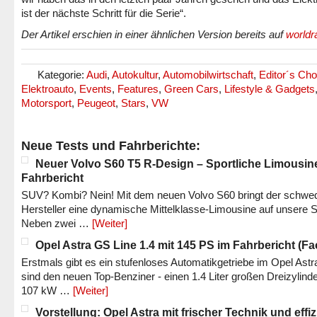
ist der nächste Schritt für die Serie“.
Der Artikel erschien in einer ähnlichen Version bereits auf
worldr
Kategorie:
Audi
,
Autokultur
,
Automobilwirtschaft
,
Editor´s Cho
Elektroauto
,
Events
,
Features
,
Green Cars
,
Lifestyle & Gadgets
Motorsport
,
Peugeot
,
Stars
,
VW
Neue Tests und Fahrberichte:
Neuer Volvo S60 T5 R-Design – Sportliche Limousin
Fahrbericht
SUV? Kombi? Nein! Mit dem neuen Volvo S60 bringt der schwe
Hersteller eine dynamische Mittelklasse-Limousine auf unsere S
Neben zwei …
[Weiter]
Opel Astra GS Line 1.4 mit 145 PS im Fahrbericht (Fac
Erstmals gibt es ein stufenloses Automatikgetriebe im Opel Astr
sind den neuen Top-Benziner - einen 1.4 Liter großen Dreizylinde
107 kW …
[Weiter]
Vorstellung: Opel Astra mit frischer Technik und effi