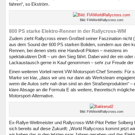
fahren“, so Ekström.
Bild: FIAWorldRallycross.com
800 PS starke Elektro-Renner in der Rallycross-WM
Zudem zieht Rallycross einen Großteil seiner Faszination nicht (
aus dem Sound der 600 PS starken Boliden, sondern aus den k
Rennen, bei denen stets eine Handvoll Piloten – meistens im
spektakulären Drift – um den Sieg fährt. Dabei wird der ein oder
Lackaustausch gerne in Kauf genommen – sehr zur Freude der
Einen weiteren Vorteil nennt VW-Motorsport-Chef Smeets: Für s
Marke sei klar, „dass wir uns nur dann als Werksteam engagier
wenn die Autos sehr nah dran sind an den Straßenprodukten“ – 
klare Absage an die Formula E als weitere, theoretisch mögliche
Motorsport-Alternative.
Bild: FIAWorldRallycross.com
Ex-Rallye-Weltmeister und Rallycross-WM-Pilot Petter Solberg f
sich bereits auf diese Zukunft: „World Rallycross kommt jetzt wir
wir haben das in den letzten paar Jahren gesehen und das Elekt