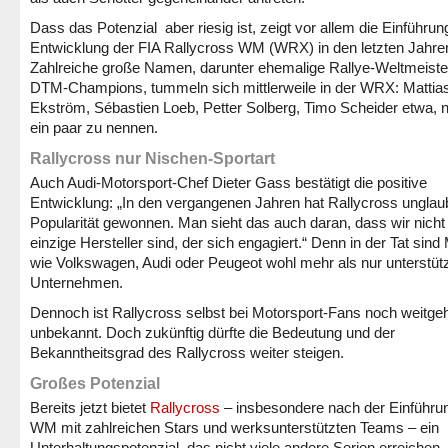
Dass das Potenzial aber riesig ist, zeigt vor allem die Einführun
Entwicklung der FIA Rallycross WM (WRX) in den letzten Jahre
Zahlreiche große Namen, darunter ehemalige Rallye-Weltmeiste
DTM-Champions, tummeln sich mittlerweile in der WRX: Mattia
Ekström, Sébastien Loeb, Petter Solberg, Timo Scheider etwa, 
ein paar zu nennen.
Rallycross nur Nischen-Sportart
Auch Audi-Motorsport-Chef Dieter Gass bestätigt die positive
Entwicklung: „In den vergangenen Jahren hat Rallycross unglaub
Popularität gewonnen. Man sieht das auch daran, dass wir nicht
einzige Hersteller sind, der sich engagiert.“ Denn in der Tat sin
wie Volkswagen, Audi oder Peugeot wohl mehr als nur unterstü
Unternehmen.
Dennoch ist Rallycross selbst bei Motorsport-Fans noch weitge
unbekannt. Doch zukünftig dürfte die Bedeutung und der
Bekanntheitsgrad des Rallycross weiter steigen.
Großes Potenzial
Bereits jetzt bietet
Rallycross
– insbesondere nach der Einführu
WM mit zahlreichen Stars und werksunterstützten Teams – ein
Unterhaltungspotenzial, das nicht viele andere Serien erreichen