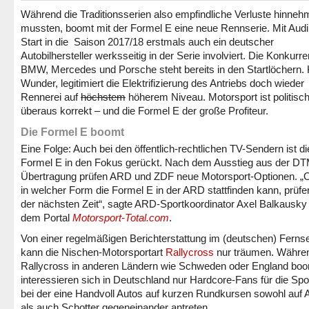
Während die Traditionsserien also empfindliche Verluste hinne
mussten, boomt mit der Formel E eine neue Rennserie. Mit Audi
Start in die Saison 2017/18 erstmals auch ein deutscher
Autobilhersteller werksseitig in der Serie involviert. Die Konkurr
BMW
, Mercedes und Porsche steht bereits in den Startlöchern. 
Wunder, legitimiert die Elektrifizierung des Antriebs doch wieder
Rennerei auf
höchstem
höherem Niveau. Motorsport ist politisc
überaus korrekt – und die Formel E der große Profiteur.
Die Formel E boomt
Eine Folge: Auch bei den öffentlich-rechtlichen TV-Sendern ist di
Formel E in den Fokus gerückt. Nach dem Ausstieg aus der DT
Übertragung prüfen ARD und ZDF neue Motorsport-Optionen. „
in welcher Form die Formel E in der ARD stattfinden kann, prüfen
der nächsten Zeit“, sagte ARD-Sportkoordinator Axel Balkausky 
dem Portal
Motorsport-Total.com
.
Von einer regelmäßigen Berichterstattung im (deutschen) Ferns
kann die Nischen-Motorsportart
Rallycross
nur träumen. Währe
Rallycross in anderen Ländern wie Schweden oder England boo
interessieren sich in Deutschland nur Hardcore-Fans für die Spor
bei der eine Handvoll Autos auf kurzen Rundkursen sowohl auf 
als auch Schotter gegeneinander antreten.