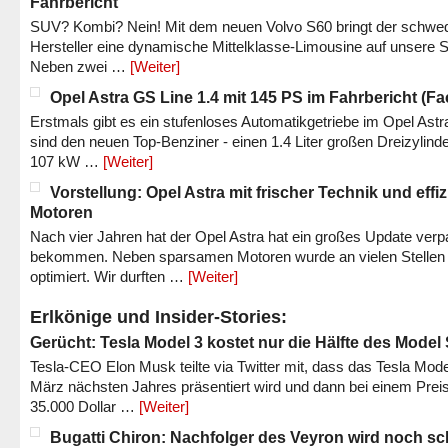
Fahrbericht
SUV? Kombi? Nein! Mit dem neuen Volvo S60 bringt der schwe
Hersteller eine dynamische Mittelklasse-Limousine auf unsere S
Neben zwei …
[Weiter]
Opel Astra GS Line 1.4 mit 145 PS im Fahrbericht (Fac
Erstmals gibt es ein stufenloses Automatikgetriebe im Opel Astr
sind den neuen Top-Benziner - einen 1.4 Liter großen Dreizylinde
107 kW …
[Weiter]
Vorstellung: Opel Astra mit frischer Technik und effi
Motoren
Nach vier Jahren hat der Opel Astra hat ein großes Update verp
bekommen. Neben sparsamen Motoren wurde an vielen Stellen
optimiert. Wir durften …
[Weiter]
Erlkönige und Insider-Stories:
Gerücht: Tesla Model 3 kostet nur die Hälfte des Model
Tesla-CEO Elon Musk teilte via Twitter mit, dass das Tesla Mode
März nächsten Jahres präsentiert wird und dann bei einem Prei
35.000 Dollar …
[Weiter]
Bugatti Chiron: Nachfolger des Veyron wird noch sc