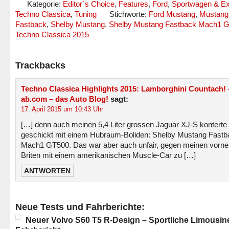
Kategorie:
Editor´s Choice
,
Features
,
Ford
,
Sportwagen & E
Techno Classica
,
Tuning
Stichworte:
Ford Mustang
,
Mustang
Fastback
,
Shelby Mustang
,
Shelby Mustang Fastback Mach1 
Techno Classica 2015
Trackbacks
Techno Classica Highlights 2015: Lamborghini Countach! -
ab.com – das Auto Blog!
sagt:
17. April 2015 um 10:43 Uhr
[…] denn auch meinen 5,4 Liter grossen Jaguar XJ-S konterte 
geschickt mit einem Hubraum-Boliden: Shelby Mustang Fastb
Mach1 GT500. Das war aber auch unfair, gegen meinen vorn
Briten mit einem amerikanischen Muscle-Car zu […]
ANTWORTEN
Neue Tests und Fahrberichte:
Neuer Volvo S60 T5 R-Design – Sportliche Limousin