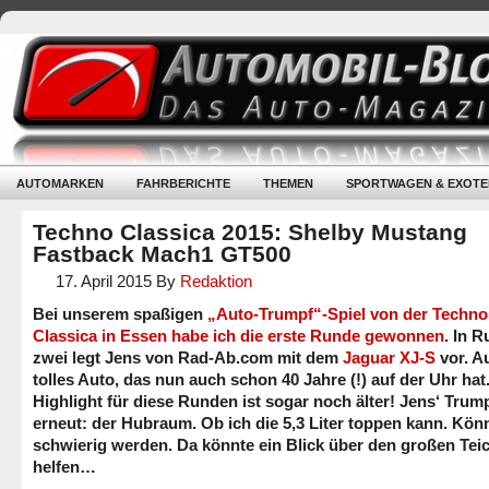
AUTOMARKEN
FAHRBERICHTE
THEMEN
SPORTWAGEN & EXOTE
Techno Classica 2015: Shelby Mustang
Fastback Mach1 GT500
17. April 2015
By
Redaktion
Bei unserem spaßigen
„Auto-Trumpf“-Spiel von der Techno
Classica in Essen habe ich die erste Runde gewonnen
. In 
zwei legt Jens von Rad-Ab.com mit dem
Jaguar XJ-S
vor. A
tolles Auto, das nun auch schon 40 Jahre (!) auf der Uhr hat
Highlight für diese Runden ist sogar noch älter! Jens‘ Trum
erneut: der Hubraum. Ob ich die 5,3 Liter toppen kann. Kön
schwierig werden. Da könnte ein Blick über den großen Tei
helfen…