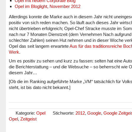
Opel mit neuem Corporate Blog
Opel im Bloglight, November 2012
Allerdings konnte die Marke auch in diesem Jahr nicht uneinges
positiv von sich reden machen. So läuft auch dieses Jahr wirtsch
nicht übertrieben erfolgreich; Opel-Chef Stracke musste im So
nach nur 7 Monaten Dienstzeit (dem Vernehmen Nach aufgrund
schlechter Zahlen) seinen Hut nehmen und in dieser Woche ver
Opel das seit langem erwartete
Aus für das traditionsreiche Bo
Werk
.
Um es positiv zu sehen und kurz zu fassen: selten hat eine Au
die Berichterstattung – und die Websuche – so beherrscht wie O
diesem Jahr…
[Ob die im Ranking aufgeführte Marke „VM“ tatsächlich für Vol
steht, ist bis dato nicht bekannt.]
Kategorie:
Opel
Stichworte:
2012
,
Google
,
Google Zeitgei
Opel
,
Zeitgeist