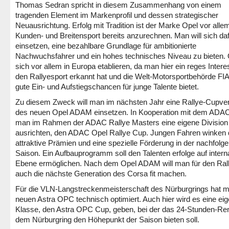
Thomas Sedran spricht in diesem Zusammenhang von einem
tragenden Element im Markenprofil und dessen strategischer
Neuausrichtung. Erfolg mit Tradition ist der Marke Opel vor alle
Kunden- und Breitensport bereits anzurechnen. Man will sich da
einsetzen, eine bezahlbare Grundlage für ambitionierte
Nachwuchsfahrer und ein hohes technisches Niveau zu bieten. O
sich vor allem in Europa etablieren, da man hier ein reges Intere
den Rallyesport erkannt hat und die Welt-Motorsportbehörde FIA
gute Ein- und Aufstiegschancen für junge Talente bietet.
Zu diesem Zweck will man im nächsten Jahr eine Rallye-Cupve
des neuen Opel ADAM einsetzen. In Kooperation mit dem ADAC
man im Rahmen der ADAC Rallye Masters eine eigene Division
ausrichten, den ADAC Opel Rallye Cup. Jungen Fahren winken 
attraktive Prämien und eine spezielle Förderung in der nachfolg
Saison. Ein Aufbauprogramm soll den Talenten erfolge auf interna
Ebene ermöglichen. Nach dem Opel ADAM will man für den Ral
auch die nächste Generation des Corsa fit machen.
Für die VLN-Langstreckenmeisterschaft des Nürburgrings hat 
neuen Astra OPC technisch optimiert. Auch hier wird es eine ei
Klasse, den Astra OPC Cup, geben, bei der das 24-Stunden-Re
dem Nürburgring den Höhepunkt der Saison bieten soll.