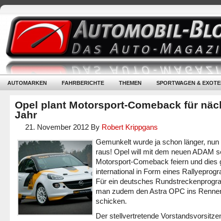
AUTOMARKEN
FAHRBERICHTE
THEMEN
SPORTWAGEN & EXOTE
Opel plant Motorsport-Comeback für näc
Jahr
21. November 2012
By
Robert Krippgans
Gemunkelt wurde ja schon länger, nun 
raus! Opel will mit dem neuen ADAM s
Motorsport-Comeback feiern und dies 
international in Form eines Rallyepro
Für ein deutsches Rundstreckenprogr
man zudem den Astra OPC ins Renne
schicken.
Der stellvertretende Vorstandsvorsitze