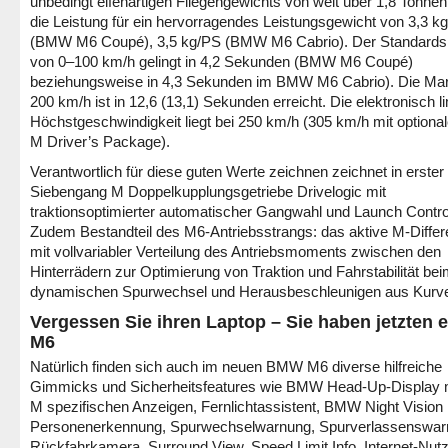
unbedingt elfenartigen Fliegengewichts von weit über 1,8 Tonnen 
die Leistung für ein hervorragendes Leistungsgewicht von 3,3 k
(BMW M6 Coupé), 3,5 kg/PS (BMW M6 Cabrio). Der Standardsp
von 0–100 km/h gelingt in 4,2 Sekunden (BMW M6 Coupé)
beziehungsweise in 4,3 Sekunden im BMW M6 Cabrio). Die Ma
200 km/h ist in 12,6 (13,1) Sekunden erreicht. Die elektronisch li
Höchstgeschwindigkeit liegt bei 250 km/h (305 km/h mit optiona
M Driver’s Package).
Verantwortlich für diese guten Werte zeichnen zeichnet in erster 
Siebengang M Doppelkupplungsgetriebe Drivelogic mit
traktionsoptimierter automatischer Gangwahl und Launch Contro
Zudem Bestandteil des M6-Antriebsstrangs: das aktive M-Differ
mit vollvariabler Verteilung des Antriebsmoments zwischen den
Hinterrädern zur Optimierung von Traktion und Fahrstabilität be
dynamischen Spurwechsel und Herausbeschleunigen aus Kurv
Vergessen Sie ihren Laptop – Sie haben jetzten 
M6
Natürlich finden sich auch im neuen BMW M6 diverse hilfreiche
Gimmicks und Sicherheitsfeatures wie BMW Head-Up-Display 
M spezifischen Anzeigen, Fernlichtassistent, BMW Night Vision 
Personenerkennung, Spurwechselwarnung, Spurverlassenswar
Rückfahrkamera, Surround View, Speed Limit Info, Internet-Nut