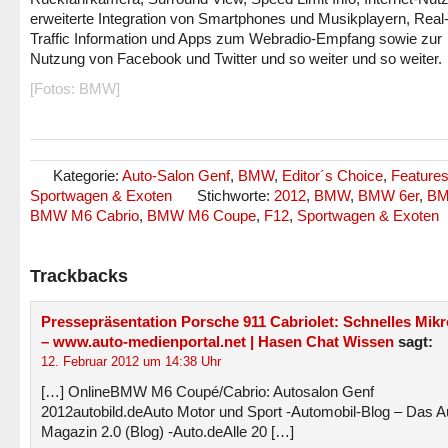
erweiterte Integration von Smartphones und Musikplayern, Real
Traffic Information und Apps zum Webradio-Empfang sowie zur
Nutzung von Facebook und Twitter und so weiter und so weiter.
[Fotos: BMW]
Kategorie:
Auto-Salon Genf
,
BMW
,
Editor´s Choice
,
Feature
Sportwagen & Exoten
Stichworte:
2012
,
BMW
,
BMW 6er
,
BM
BMW M6 Cabrio
,
BMW M6 Coupe
,
F12
,
Sportwagen & Exoten
Trackbacks
Pressepräsentation Porsche 911 Cabriolet: Schnelles Mik
– www.auto-medienportal.net | Hasen Chat Wissen
sagt:
12. Februar 2012 um 14:38 Uhr
[…] OnlineBMW M6 Coupé/Cabrio: Autosalon Genf
2012autobild.deAuto Motor und Sport -Automobil-Blog – Das A
Magazin 2.0 (Blog) -Auto.deAlle 20 […]