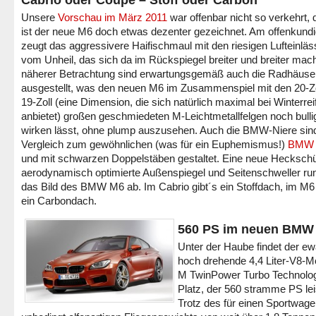
Cabrio oder Coupé – Stoff oder Carbon
Unsere
Vorschau im März 2011
war offenbar nicht so verkehrt,
ist der neue M6 doch etwas dezenter gezeichnet. Am offenkund
zeugt das aggressivere Haifischmaul mit den riesigen Lufteinlä
vom Unheil, das sich da im Rückspiegel breiter und breiter mach
näherer Betrachtung sind erwartungsgemäß auch die Radhäuse
ausgestellt, was den neuen M6 im Zusammenspiel mit den 20-Zo
19-Zoll (eine Dimension, die sich natürlich maximal bei Winterrei
anbietet) großen geschmiedeten M-Leichtmetallfelgen noch bulli
wirken lässt, ohne plump auszusehen. Auch die BMW-Niere sin
Vergleich zum gewöhnlichen (was für ein Euphemismus!)
BMW 
und mit schwarzen Doppelstäben gestaltet. Eine neue Hecksch
aerodynamisch optimierte Außenspiegel und Seitenschweller ru
das Bild des BMW M6 ab. Im Cabrio gibt´s ein Stoffdach, im M
ein Carbondach.
560 PS im neuen BMW
Unter der Haube findet der ew
hoch drehende 4,4 Liter-V8-Mo
M TwinPower Turbo Technolo
Platz, der 560 stramme PS lei
Trotz des für einen Sportwage