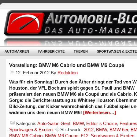
AUTOMARKEN
FAHRBERICHTE
THEMEN
SPORTWAGEN & EXOTE
Vorstellung: BMW M6 Cabrio und BMW M6 Coupé
12. Februar 2012
By
Redaktion
Was für ein Sonntag! Durch den Äther dringt der Tod von W
Houston, der VFL Bochum spielt gegen St. Pauli und BMW
präsentiert den neuen BMW M6 als Coupé und als Cabrio. 
Sorge: die Berichterstattung zu Whitney Houston übernimm
Bild-Zeitung, der Kicker wahrscheinlich das Fußballspiel un
widmen uns dem neuen BMW M6!
[Weiterlesen…]
Kategorie:
Auto-Salon Genf
,
BMW
,
Editor´s Choice
,
Feature
Sportwagen & Exoten
Stichworte:
2012
,
BMW
,
BMW 6er
,
BM
BMW M6 Cabrio
,
BMW M6 Coupe
,
F12
,
Sportwagen & Exoten