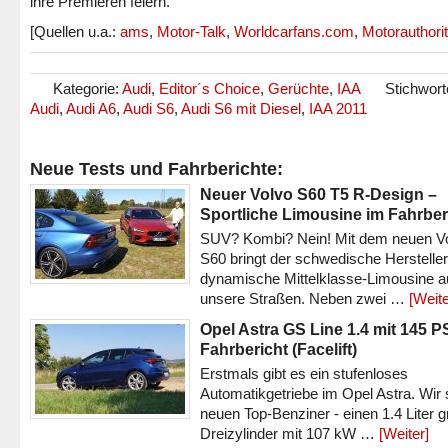
ihre Premieren feiern.
[Quellen u.a.:
ams
,
Motor-Talk
,
Worldcarfans.com
,
Motorauthori
Kategorie:
Audi
,
Editor´s Choice
,
Gerüchte
,
IAA
Stichwort
Audi
,
Audi A6
,
Audi S6
,
Audi S6 mit Diesel
,
IAA 2011
Neue Tests und Fahrberichte:
Neuer Volvo S60 T5 R-Design –
Sportliche Limousine im Fahrber
SUV? Kombi? Nein! Mit dem neuen V
S60 bringt der schwedische Hersteller
dynamische Mittelklasse-Limousine a
unsere Straßen. Neben zwei …
[Weite
Opel Astra GS Line 1.4 mit 145 P
Fahrbericht (Facelift)
Erstmals gibt es ein stufenloses
Automatikgetriebe im Opel Astra. Wir 
neuen Top-Benziner - einen 1.4 Liter 
Dreizylinder mit 107 kW …
[Weiter]