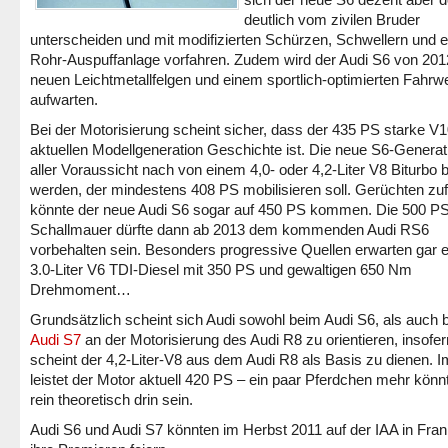
deutlich vom zivilen Bruder
unterscheiden und mit modifizierten Schürzen, Schwellern und e
Rohr-Auspuffanlage vorfahren. Zudem wird der Audi S6 von 201
neuen Leichtmetallfelgen und einem sportlich-optimierten Fahrw
aufwarten.
Bei der Motorisierung scheint sicher, dass der 435 PS starke V1
aktuellen Modellgeneration Geschichte ist. Die neue S6-Generat
aller Voraussicht nach von einem 4,0- oder 4,2-Liter V8 Biturbo 
werden, der mindestens 408 PS mobilisieren soll. Gerüchten zu
könnte der neue Audi S6 sogar auf 450 PS kommen. Die 500 PS
Schallmauer dürfte dann ab 2013 dem kommenden Audi RS6
vorbehalten sein. Besonders progressive Quellen erwarten gar 
3.0-Liter V6 TDI-Diesel mit 350 PS und gewaltigen 650 Nm
Drehmoment…
Grundsätzlich scheint sich Audi sowohl beim Audi S6, als auch 
Audi S7
an der Motorisierung des Audi R8 zu orientieren, insofer
scheint der 4,2-Liter-V8 aus dem Audi R8 als Basis zu dienen. 
leistet der Motor aktuell 420 PS – ein paar Pferdchen mehr könn
rein theoretisch drin sein.
Audi S6 und Audi S7 könnten im Herbst 2011 auf der IAA in Fran