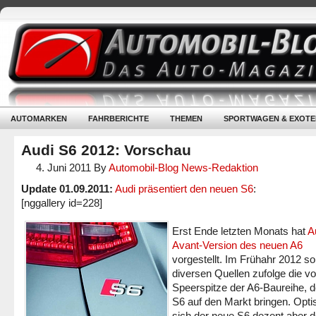
AUTOMARKEN
FAHRBERICHTE
THEMEN
SPORTWAGEN & EXOTE
Audi S6 2012: Vorschau
4. Juni 2011
By
Automobil-Blog News-Redaktion
Update 01.09.2011:
Audi präsentiert den neuen S6
:
[nggallery id=228]
Erst Ende letzten Monats hat
A
Avant-Version des neuen A6
vorgestellt. Im Frühahr 2012 sol
diversen Quellen zufolge die vo
Speerspitze der A6-Baureihe, d
S6 auf den Markt bringen. Opti
sich der neue S6 dezent aber 