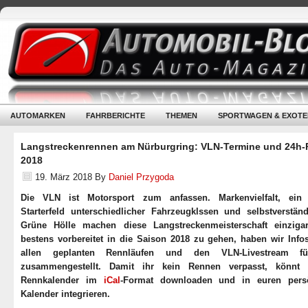
AUTOMARKEN
FAHRBERICHTE
THEMEN
SPORTWAGEN & EXOTE
Langstreckenrennen am Nürburgring: VLN-Termine und 24h
2018
19. März 2018
By
Daniel Przygoda
Die VLN ist Motorsport zum anfassen. Markenvielfalt, ein 
Starterfeld unterschiedlicher Fahrzeugklssen und selbstverständ
Grüne Hölle machen diese Langstreckenmeisterschaft einziga
bestens vorbereitet in die Saison 2018 zu gehen, haben wir Info
allen geplanten Rennläufen und den VLN-Livestream f
zusammengestellt. Damit ihr kein Rennen verpasst, könnt 
Rennkalender im
iCal
-Format downloaden und in euren pers
Kalender integrieren.