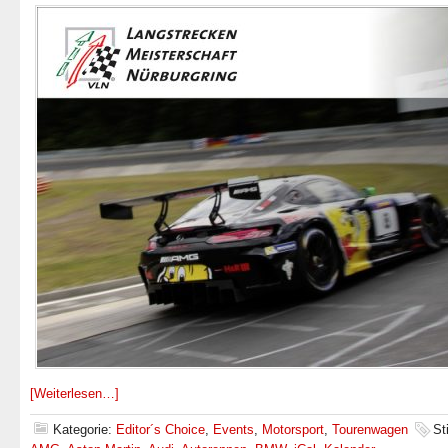
[Weiterlesen…]
Kategorie:
Editor´s Choice
,
Events
,
Motorsport
,
Tourenwagen
St