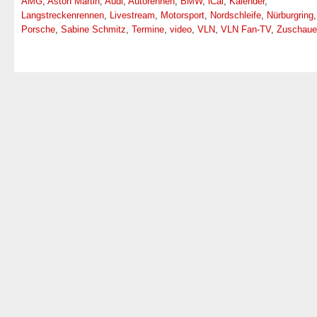
AMG
,
Aston Martin
,
Audi
,
Autorennen
,
BMW
,
iCal
,
Kalender
,
Langstreckenrennen
,
Livestream
,
Motorsport
,
Nordschleife
,
Nürburgring
Porsche
,
Sabine Schmitz
,
Termine
,
video
,
VLN
,
VLN Fan-TV
,
Zuschaue