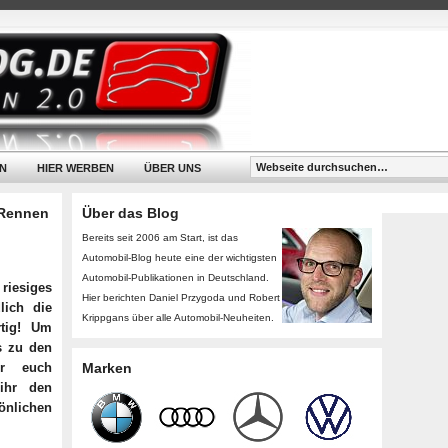
N
HIER WERBEN
ÜBER UNS
-Rennen
Über das Blog
Bereits seit 2006 am Start, ist das
Automobil-Blog heute eine der wichtigsten
Automobil-Publikationen in Deutschland.
riesiges
Hier berichten Daniel Przygoda und Robert
lich die
Krippgans über alle Automobil-Neuheiten.
rtig! Um
s zu den
ür euch
Marken
ihr den
önlichen