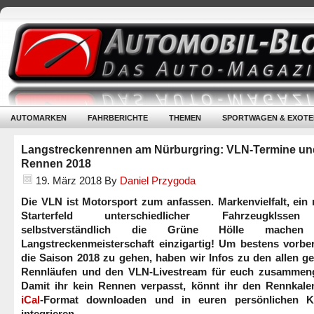
AUTOMARKEN
FAHRBERICHTE
THEMEN
SPORTWAGEN & EXOTE
Langstreckenrennen am Nürburgring: VLN-Termine un
Rennen 2018
19. März 2018
By
Daniel Przygoda
Die VLN ist Motorsport zum anfassen. Markenvielfalt, ein 
Starterfeld unterschiedlicher Fahrzeugklss
selbstverständlich die Grüne Hölle machen
Langstreckenmeisterschaft einzigartig! Um bestens vorber
die Saison 2018 zu gehen, haben wir Infos zu den allen g
Rennläufen und den VLN-Livestream für euch zusammenge
Damit ihr kein Rennen verpasst, könnt ihr den Rennkale
iCal
-Format downloaden und in euren persönlichen K
integrieren.