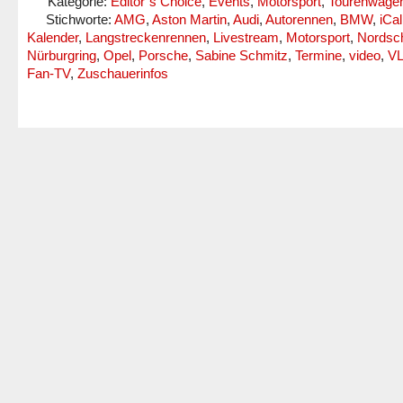
Kategorie:
Editor´s Choice
,
Events
,
Motorsport
,
Tourenwage
Stichworte:
AMG
,
Aston Martin
,
Audi
,
Autorennen
,
BMW
,
iCal
Kalender
,
Langstreckenrennen
,
Livestream
,
Motorsport
,
Nordsch
Nürburgring
,
Opel
,
Porsche
,
Sabine Schmitz
,
Termine
,
video
,
V
Fan-TV
,
Zuschauerinfos