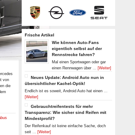
Frische Artikel
Wie können Auto-Fans
eigentlich selbst auf der
Rennstrecke fahren?
Mal einen Sportwagen oder gar
einen Rennwagen über …
[Weiter]
ercedes
Neues Update: Android Auto nun in
t von
übersichtlicher Kachel-Optik!
en die
Endlich ist es soweit, Android Auto hat einen …
udem
[Weiter]
Gebrauchtreifentests für mehr
Transparenz: Wie sicher sind Reifen mit
abus
Mindestprofil?
Der Reifenkauf ist keine einfache Sache, doch
seit …
[Weiter]