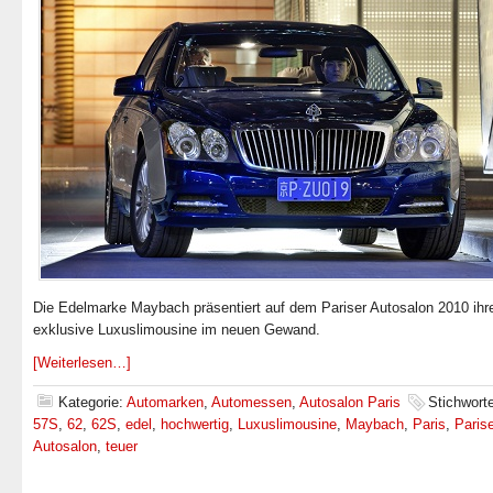
Die Edelmarke Maybach präsentiert auf dem Pariser Autosalon 2010 ihr
exklusive Luxuslimousine im neuen Gewand.
[Weiterlesen…]
Kategorie:
Automarken
,
Automessen
,
Autosalon Paris
Stichwort
57S
,
62
,
62S
,
edel
,
hochwertig
,
Luxuslimousine
,
Maybach
,
Paris
,
Paris
Autosalon
,
teuer