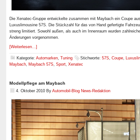
Die Xenatec-Gruppe entwickelte zusammen mit Maybach ein Coupe aus
Luxuslimousine 57S. Die Stückzahl für das von Hand gefertigte Fahrzeu
streng limitiert. Sowohl außen, als auch im Innenraum wurden zahlreich
Änderungen vorgenommen.
[Weiterlesen…]
Kategorie:
Automarken
,
Tuning
Stichworte:
57S
,
Coupe
,
Luxusli
Maybach
,
Maybach 57S
,
Sport
,
Xenatec
Modellpflege am Maybach
4. Oktober 2010
By
Automobil-Blog News-Redaktion