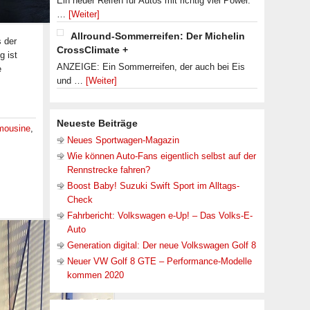
Ein neuer Reifen für Autos mit richtig viel Power.
…
[Weiter]
Allround-Sommerreifen: Der Michelin
 der
CrossClimate +
g ist
ANZEIGE: Ein Sommerreifen, der auch bei Eis
e
und …
[Weiter]
Neueste Beiträge
mousine
,
Neues Sportwagen-Magazin
Wie können Auto-Fans eigentlich selbst auf der
Rennstrecke fahren?
Boost Baby! Suzuki Swift Sport im Alltags-
Check
Fahrbericht: Volkswagen e-Up! – Das Volks-E-
Auto
Generation digital: Der neue Volkswagen Golf 8
Neuer VW Golf 8 GTE – Performance-Modelle
kommen 2020