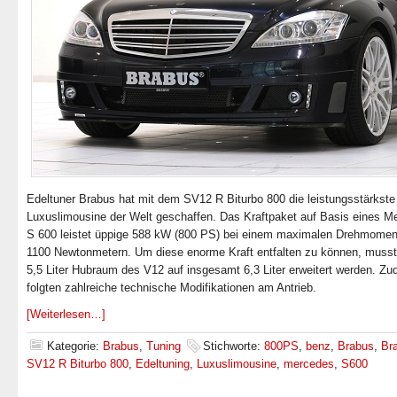
Edeltuner Brabus hat mit dem SV12 R Biturbo 800 die leistungsstärkste
Luxuslimousine der Welt geschaffen. Das Kraftpaket auf Basis eines M
S 600 leistet üppige 588 kW (800 PS) bei einem maximalen Drehmomen
1100 Newtonmetern. Um diese enorme Kraft entfalten zu können, musst
5,5 Liter Hubraum des V12 auf insgesamt 6,3 Liter erweitert werden. Z
folgten zahlreiche technische Modifikationen am Antrieb.
[Weiterlesen…]
Kategorie:
Brabus
,
Tuning
Stichworte:
800PS
,
benz
,
Brabus
,
Br
SV12 R Biturbo 800
,
Edeltuning
,
Luxuslimousine
,
mercedes
,
S600