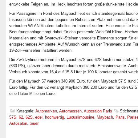
entwickelte Felgen an. Im Heck leuchten fortan große dunkelrote Heckl
Für Passagiere im Fond des Maybach lebt es ich standesgemäß luxuriö
Insassen können auf den bequemen Ruhesitzen Platz nehmen und dank
verbauten WLAN-Routers kabellos im Internet surfen. Eine exquisite Fl
Beduftungsanlage sorgt dabei für das passende Wohlfühl-Klima. Hochwe
Materialien und mit Swarowski-Steinen veredelte Elemente sorgen für ei
entsprechendes Ambiente. Auf Wunsch kann an der Trennwand zum Fon
19-Zoll-Fernseher installiert werden.
Die Zwölfzylindermotoren im Maybach 57S und 62S leisten nun stolze 
(630 PS), glänzen aber dennoch durch reduzierte Emissionswerte. Auch
Verbrauch konnte von 16,4 auf 15,8 Liter je 100 Kilometer gesenkt werd
Für den Maybach 57 werden 340.900 Euro, für den Maybach 57 S rund 
Euro fällig. Für den 62 verlangt Maybach 398.200 Euro und für den 62 
eine Halbe Millionen Euro.
Kategorie:
Automarken
,
Automessen
,
Autosalon Paris
Stichwort
57S
,
62
,
62S
,
edel
,
hochwertig
,
Luxuslimousine
,
Maybach
,
Paris
,
Paris
Autosalon
,
teuer