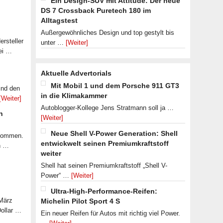
Ein Design-SUV mit Attitude: Der neue
DS 7 Crossback Puretech 180 im
Alltagstest
Außergewöhnliches Design und top gestylt bis
rsteller
unter …
[Weiter]
ei …
Aktuelle Advertorials
Mit Mobil 1 und dem Porsche 911 GT3
ind den
in die Klimakammer
[Weiter]
Autoblogger-Kollege Jens Stratmann soll ja …
n
[Weiter]
Neue Shell V-Power Generation: Shell
ekommen.
entwickwelt seinen Premiumkraftstoff
n …
weiter
Shell hat seinen Premiumkraftstoff „Shell V-
Power“ …
[Weiter]
Ultra-High-Performance-Reifen:
 März
Michelin Pilot Sport 4 S
Dollar …
Ein neuer Reifen für Autos mit richtig viel Power.