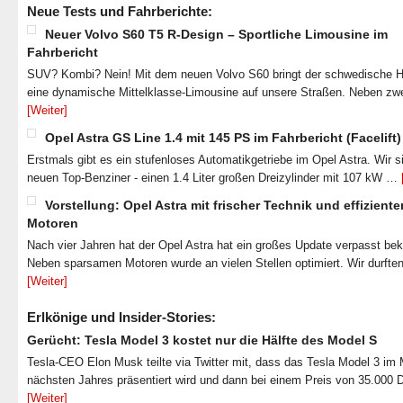
Neue Tests und Fahrberichte:
Neuer Volvo S60 T5 R-Design – Sportliche Limousine im
Fahrbericht
SUV? Kombi? Nein! Mit dem neuen Volvo S60 bringt der schwedische He
eine dynamische Mittelklasse-Limousine auf unsere Straßen. Neben zw
[Weiter]
Opel Astra GS Line 1.4 mit 145 PS im Fahrbericht (Facelift)
Erstmals gibt es ein stufenloses Automatikgetriebe im Opel Astra. Wir s
neuen Top-Benziner - einen 1.4 Liter großen Dreizylinder mit 107 kW …
Vorstellung: Opel Astra mit frischer Technik und effiziente
Motoren
Nach vier Jahren hat der Opel Astra hat ein großes Update verpasst b
Neben sparsamen Motoren wurde an vielen Stellen optimiert. Wir durfte
[Weiter]
Erlkönige und Insider-Stories:
Gerücht: Tesla Model 3 kostet nur die Hälfte des Model S
Tesla-CEO Elon Musk teilte via Twitter mit, dass das Tesla Model 3 im
nächsten Jahres präsentiert wird und dann bei einem Preis von 35.000 
[Weiter]