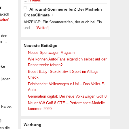
…
[Weiter]
r
Allround-Sommerreifen: Der Michelin
eaked!
CrossClimate +
eiter]
ANZEIGE: Ein Sommerreifen, der auch bei Eis
und …
[Weiter]
f den
ahr …
Neueste Beiträge
Neues Sportwagen-Magazin
Wie können Auto-Fans eigentlich selbst auf der
Rennstrecke fahren?
cke
Boost Baby! Suzuki Swift Sport im Alltags-
Check
 jagen:
Fahrbericht: Volkswagen e-Up! – Das Volks-E-
 …
Auto
Generation digital: Der neue Volkswagen Golf 8
Neuer VW Golf 8 GTE – Performance-Modelle
r Farbe,
kommen 2020
0
Werbung
en die