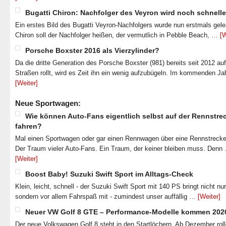
Bugatti Chiron: Nachfolger des Veyron wird noch schnelle
Ein erstes Bild des Bugatti Veyron-Nachfolgers wurde nun erstmals gel
Chiron soll der Nachfolger heißen, der vermutlich in Pebble Beach, …
[W
Porsche Boxster 2016 als Vierzylinder?
Da die dritte Generation des Porsche Boxster (981) bereits seit 2012 au
Straßen rollt, wird es Zeit ihn ein wenig aufzubügeln. Im kommenden J
[Weiter]
Neue Sportwagen:
Wie können Auto-Fans eigentlich selbst auf der Rennstre
fahren?
Mal einen Sportwagen oder gar einen Rennwagen über eine Rennstrecke
Der Traum vieler Auto-Fans. Ein Traum, der keiner bleiben muss. Denn
[Weiter]
Boost Baby! Suzuki Swift Sport im Alltags-Check
Klein, leicht, schnell - der Suzuki Swift Sport mit 140 PS bringt nicht nu
sondern vor allem Fahrspaß mit - zumindest unser auffällig …
[Weiter]
Neuer VW Golf 8 GTE – Performance-Modelle kommen 202
Der neue Volkswagen Golf 8 steht in den Startlöchern. Ab Dezember roll