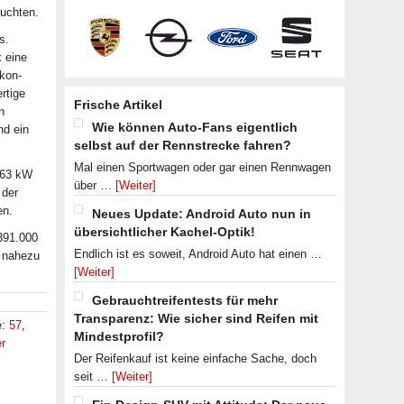
euchten.
s.
 eine
akon-
rtige
Frische Artikel
n
Wie können Auto-Fans eigentlich
d ein
selbst auf der Rennstrecke fahren?
Mal einen Sportwagen oder gar einen Rennwagen
463 kW
über …
[Weiter]
 der
en.
Neues Update: Android Auto nun in
übersichtlicher Kachel-Optik!
391.000
Endlich ist es soweit, Android Auto hat einen …
S nahezu
[Weiter]
Gebrauchtreifentests für mehr
Transparenz: Wie sicher sind Reifen mit
e:
57
,
Mindestprofil?
er
Der Reifenkauf ist keine einfache Sache, doch
seit …
[Weiter]