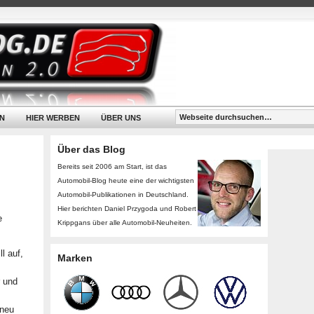
N
HIER WERBEN
ÜBER UNS
Über das Blog
Bereits seit 2006 am Start, ist das
Automobil-Blog heute eine der wichtigsten
Automobil-Publikationen in Deutschland.
Hier berichten Daniel Przygoda und Robert
e
Krippgans über alle Automobil-Neuheiten.
l auf,
Marken
r und
 neu