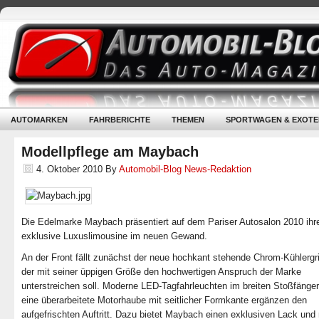
AUTOMARKEN
FAHRBERICHTE
THEMEN
SPORTWAGEN & EXOTE
Modellpflege am Maybach
4. Oktober 2010
By
Automobil-Blog News-Redaktion
Die Edelmarke Maybach präsentiert auf dem Pariser Autosalon 2010 ihr
exklusive Luxuslimousine im neuen Gewand.
An der Front fällt zunächst der neue hochkant stehende Chrom-Kühlergril
der mit seiner üppigen Größe den hochwertigen Anspruch der Marke
unterstreichen soll. Moderne LED-Tagfahrleuchten im breiten Stoßfänge
eine überarbeitete Motorhaube mit seitlicher Formkante ergänzen den
aufgefrischten Auftritt. Dazu bietet Maybach einen exklusiven Lack und