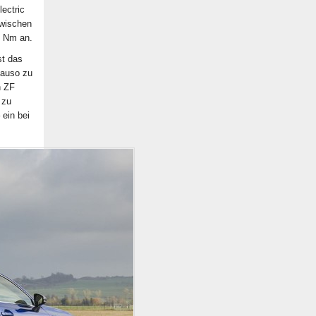
lectric
Zwischen
0 Nm an.
st das
nauso zu
n ZF
 zu
 ein bei