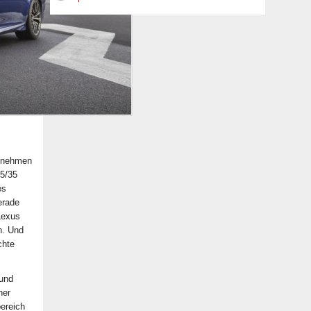
n nehmen
55/35
es
erade
Lexus
n. Und
chte
und
ner
bereich