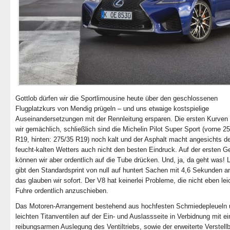
Gottlob dürfen wir die Sportlimousine heute über den geschlossenen
Flugplatzkurs von Mendig prügeln – und uns etwaige kostspielige
Auseinandersetzungen mit der Rennleitung ersparen. Die ersten Kurve
wir gemächlich, schließlich sind die Michelin Pilot Super Sport (vorne 2
R19, hinten: 275/35 R19) noch kalt und der Asphalt macht angesichts d
feucht-kalten Wetters auch nicht den besten Eindruck. Auf der ersten G
können wir aber ordentlich auf die Tube drücken. Und, ja, da geht was! 
gibt den Standardsprint von null auf huntert Sachen mit 4,6 Sekunden a
das glauben wir sofort. Der V8 hat keinerlei Probleme, die nicht eben lei
Fuhre ordentlich anzuschieben.
Das Motoren-Arrangement bestehend aus hochfesten Schmiedepleueln 
leichten Titanventilen auf der Ein- und Auslassseite in Verbidnung mit ei
reibungsarmen Auslegung des Ventiltriebs, sowie der erweiterte Verstell