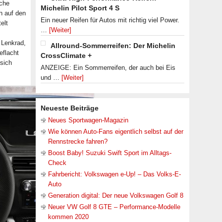
iche
Michelin Pilot Sport 4 S
h auf den
Ein neuer Reifen für Autos mit richtig viel Power.
elt
…
[Weiter]
s Lenkrad,
Allround-Sommerreifen: Der Michelin
eflacht
CrossClimate +
 sich
ANZEIGE: Ein Sommerreifen, der auch bei Eis
und …
[Weiter]
Neueste Beiträge
Neues Sportwagen-Magazin
Wie können Auto-Fans eigentlich selbst auf der
Rennstrecke fahren?
Boost Baby! Suzuki Swift Sport im Alltags-
Check
Fahrbericht: Volkswagen e-Up! – Das Volks-E-
Auto
Generation digital: Der neue Volkswagen Golf 8
Neuer VW Golf 8 GTE – Performance-Modelle
kommen 2020