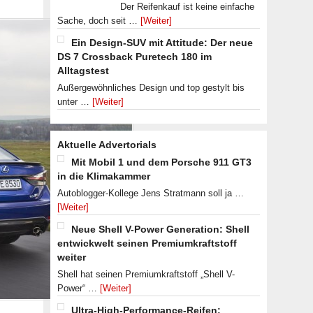
Der Reifenkauf ist keine einfache
Sache, doch seit …
[Weiter]
Ein Design-SUV mit Attitude: Der neue
DS 7 Crossback Puretech 180 im
Alltagstest
Außergewöhnliches Design und top gestylt bis
unter …
[Weiter]
Aktuelle Advertorials
Mit Mobil 1 und dem Porsche 911 GT3
in die Klimakammer
Autoblogger-Kollege Jens Stratmann soll ja …
[Weiter]
Neue Shell V-Power Generation: Shell
entwickwelt seinen Premiumkraftstoff
weiter
Shell hat seinen Premiumkraftstoff „Shell V-
Power“ …
[Weiter]
Ultra-High-Performance-Reifen: