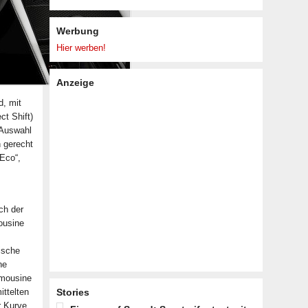
Werbung
Hier werben!
Anzeige
d, mit
ct Shift)
 Auswahl
 gerecht
„Eco“,
ch der
ousine
ische
ne
imousine
ittelten
Stories
r Kurve