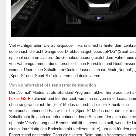
Viel wichtiger aber: Die Schaltpaddel links und rechts hinter dem Lenkra
denen sich die acht Gänge des Direktschaltgetriebes „SPDS“ (Sport Dire
optional sortieren lassen. Die Getriebesteuerung bietet dem Fahrer eine
von Fahrprogrammen, die unterschiedlichen Fahrstilen und Bedürfnissen
werden. Über einen Schalter im Cockpit lassen sich die Modi „Normal“, 
„Sport S“ und „Sport S+“ aktivieren und deaktivieren.
Von komfortabel bis rennstreckentauglich
Der „Normal“-Modus ist als Standard-Programm aktiv. Hier präsentiert si
Lexus GS F
kultiviert und komfortabel, wie man es von einer Lexus-Lim
eben so gewohnt ist. Im „Eco“-Modus unterstützt die Elektronik eine
verbrauchsschonende Fahrweise. Im „Sport S“-Modus nutzt die elektron
Schaltkontrolle auch die Informationen des g-Sensors (der auch dann ei
optimale Verzögerung und Bremsstabilität sicherstellen soll, wenn die L
einmal kurzfristig den Bodenkontakt verlieren sollte), um den für den erm
Fahrzustand passenden Gang einzulegen. Beim harten Anbremsen eine