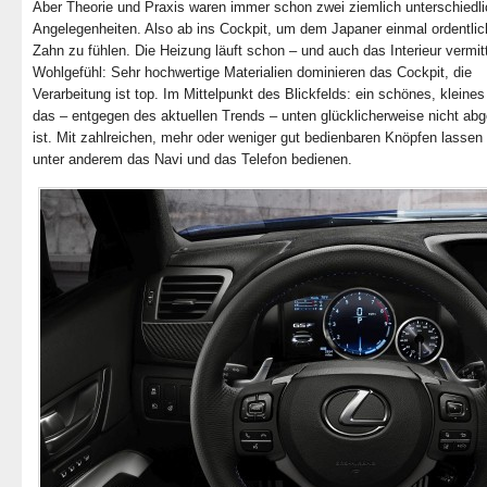
Aber Theorie und Praxis waren immer schon zwei ziemlich unterschiedl
Angelegenheiten. Also ab ins Cockpit, um dem Japaner einmal ordentlic
Zahn zu fühlen. Die Heizung läuft schon – und auch das Interieur vermitt
Wohlgefühl: Sehr hochwertige Materialien dominieren das Cockpit, die
Verarbeitung ist top. Im Mittelpunkt des Blickfelds: ein schönes, kleine
das – entgegen des aktuellen Trends – unten glücklicherweise nicht abg
ist. Mit zahlreichen, mehr oder weniger gut bedienbaren Knöpfen lassen
unter anderem das Navi und das Telefon bedienen.