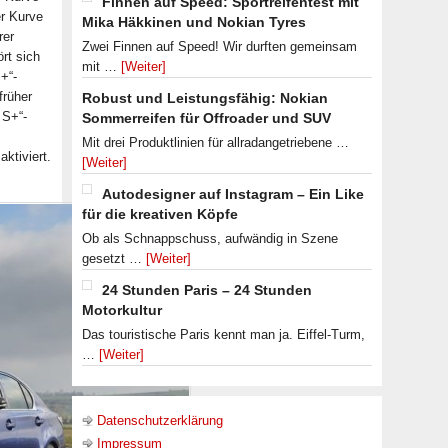
Finnen auf Speed: Sportreifentest mit
er Kurve
Mika Häkkinen und Nokian Tyres
rer
Zwei Finnen auf Speed! Wir durften gemeinsam
rt sich
mit …
[Weiter]
S+“-
früher
Robust und Leistungsfähig: Nokian
 S+“-
Sommerreifen für Offroader und SUV
Mit drei Produktlinien für allradangetriebene …
ktiviert.
[Weiter]
Autodesigner auf Instagram – Ein Like
für die kreativen Köpfe
Ob als Schnappschuss, aufwändig in Szene
gesetzt …
[Weiter]
24 Stunden Paris – 24 Stunden
Motorkultur
Das touristische Paris kennt man ja. Eiffel-Turm,
…
[Weiter]
Datenschutzerklärung
Impressum