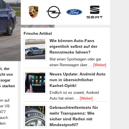
Frische Artikel
Wie können Auto-Fans
eigentlich selbst auf der
Rennstrecke fahren?
Mal einen Sportwagen oder gar
einen Rennwagen über …
[Weiter]
t, der
Neues Update: Android Auto
cht von
nun in übersichtlicher
 sogar
Kachel-Optik!
S starken
Endlich ist es soweit, Android
Auto hat einen …
[Weiter]
en auf
ter V8-
Gebrauchtreifentests für
 477
mehr Transparenz: Wie
auch.
sicher sind Reifen mit
 dem
Mindestprofil?