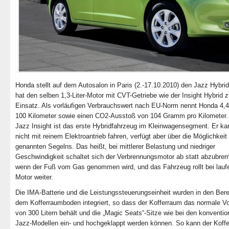
Honda stellt auf dem Autosalon in Paris (2.-17.10.2010) den Jazz Hybrid
hat den selben 1,3-Liter-Motor mit CVT-Getriebe wie der Insight Hybrid 
Einsatz. Als vorläufigen Verbrauchswert nach EU-Norm nennt Honda 4,4 
100 Kilometer sowie einen CO2-Ausstoß von 104 Gramm pro Kilometer.
Jazz Insight ist das erste Hybridfahrzeug im Kleinwagensegment. Er ka
nicht mit reinem Elektroantrieb fahren, verfügt aber über die Möglichkeit
genannten Segelns. Das heißt, bei mittlerer Belastung und niedriger
Geschwindigkeit schaltet sich der Verbrennungsmotor ab statt abzubre
wenn der Fuß vom Gas genommen wird, und das Fahrzeug rollt bei lau
Motor weiter.
Die IMA-Batterie und die Leistungssteuerungseinheit wurden in den Bere
dem Kofferraumboden integriert, so dass der Kofferraum das normale 
von 300 Litern behält und die „Magic Seats“-Sitze wie bei den konventio
Jazz-Modellen ein- und hochgeklappt werden können. So kann der Koff