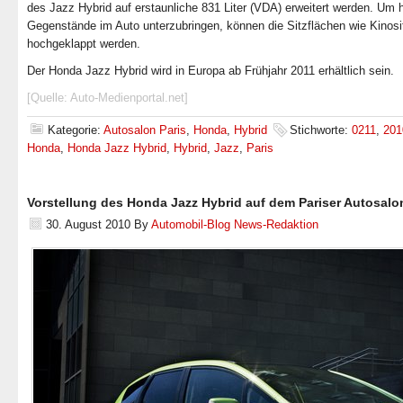
des Jazz Hybrid auf erstaunliche 831 Liter (VDA) erweitert werden. Um 
Gegenstände im Auto unterzubringen, können die Sitzflächen wie Kinosi
hochgeklappt werden.
Der Honda Jazz Hybrid wird in Europa ab Frühjahr 2011 erhältlich sein.
[Quelle: Auto-Medienportal.net]
Kategorie:
Autosalon Paris
,
Honda
,
Hybrid
Stichworte:
0211
,
201
Honda
,
Honda Jazz Hybrid
,
Hybrid
,
Jazz
,
Paris
Vorstellung des Honda Jazz Hybrid auf dem Pariser Autosalo
30. August 2010
By
Automobil-Blog News-Redaktion