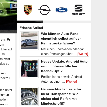
Frische Artikel
Wie können Auto-Fans
eigentlich selbst auf der
 vor. Er
Rennstrecke fahren?
zum
Mal einen Sportwagen oder gar
Liter auf
einen Rennwagen über …
[Weiter]
 Der
nn zwar
Neues Update: Android Auto
 des so
nun in übersichtlicher
Kachel-Optik!
msen,
Endlich ist es soweit, Android
fendem E-
Auto hat einen …
[Weiter]
Gebrauchtreifentests für
ich unter
mehr Transparenz: Wie
Volumen
sicher sind Reifen mit
nellen
Mindestprofil?
erraum