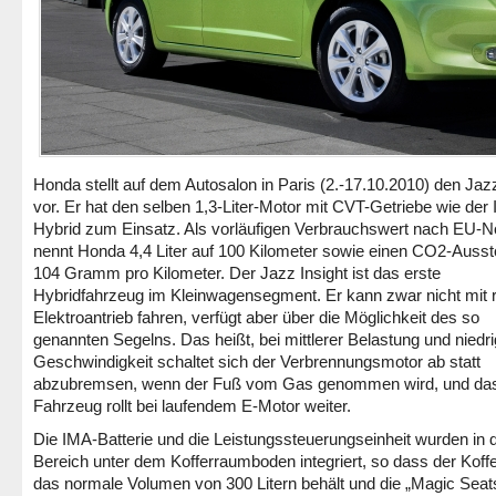
Honda stellt auf dem Autosalon in Paris (2.-17.10.2010) den Jaz
vor. Er hat den selben 1,3-Liter-Motor mit CVT-Getriebe wie der 
Hybrid zum Einsatz. Als vorläufigen Verbrauchswert nach EU-
nennt Honda 4,4 Liter auf 100 Kilometer sowie einen CO2-Auss
104 Gramm pro Kilometer. Der Jazz Insight ist das erste
Hybridfahrzeug im Kleinwagensegment. Er kann zwar nicht mit 
Elektroantrieb fahren, verfügt aber über die Möglichkeit des so
genannten Segelns. Das heißt, bei mittlerer Belastung und niedri
Geschwindigkeit schaltet sich der Verbrennungsmotor ab statt
abzubremsen, wenn der Fuß vom Gas genommen wird, und da
Fahrzeug rollt bei laufendem E-Motor weiter.
Die IMA-Batterie und die Leistungssteuerungseinheit wurden in 
Bereich unter dem Kofferraumboden integriert, so dass der Kof
das normale Volumen von 300 Litern behält und die „Magic Seat