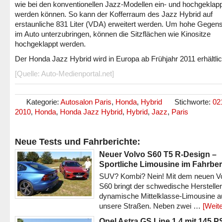
wie bei den konventionellen Jazz-Modellen ein- und hochgeklap
werden können. So kann der Kofferraum des Jazz Hybrid auf
erstaunliche 831 Liter (VDA) erweitert werden. Um hohe Gegen
im Auto unterzubringen, können die Sitzflächen wie Kinositze
hochgeklappt werden.
Der Honda Jazz Hybrid wird in Europa ab Frühjahr 2011 erhältlic
[Quelle: Auto-Medienportal.net]
Kategorie:
Autosalon Paris
,
Honda
,
Hybrid
Stichworte:
02
2010
,
Honda
,
Honda Jazz Hybrid
,
Hybrid
,
Jazz
,
Paris
Neue Tests und Fahrberichte:
Neuer Volvo S60 T5 R-Design –
Sportliche Limousine im Fahrber
SUV? Kombi? Nein! Mit dem neuen V
S60 bringt der schwedische Hersteller
dynamische Mittelklasse-Limousine a
unsere Straßen. Neben zwei …
[Weite
Opel Astra GS Line 1.4 mit 145 P