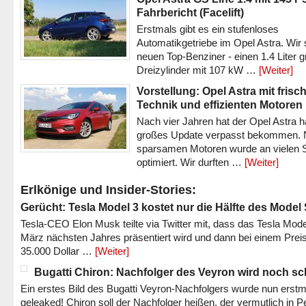
Fahrbericht (Facelift)
Erstmals gibt es ein stufenloses
Automatikgetriebe im Opel Astra. Wir 
neuen Top-Benziner - einen 1.4 Liter 
Dreizylinder mit 107 kW …
[Weiter]
Vorstellung: Opel Astra mit frisc
Technik und effizienten Motoren
Nach vier Jahren hat der Opel Astra h
großes Update verpasst bekommen.
sparsamen Motoren wurde an vielen S
optimiert. Wir durften …
[Weiter]
Erlkönige und Insider-Stories:
Gerücht: Tesla Model 3 kostet nur die Hälfte des Model
Tesla-CEO Elon Musk teilte via Twitter mit, dass das Tesla Mode
März nächsten Jahres präsentiert wird und dann bei einem Prei
35.000 Dollar …
[Weiter]
Bugatti Chiron: Nachfolger des Veyron wird noch sc
Ein erstes Bild des Bugatti Veyron-Nachfolgers wurde nun erstm
geleaked! Chiron soll der Nachfolger heißen, der vermutlich in P