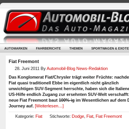
AUTOMARKEN
FAHRBERICHTE
THEMEN
SPORTWAGEN & EXOTE
Fiat Freemont
28. Juni 2011
By
Automobil-Blog News-Redaktion
Das Konglomerat Fiat/Chrysler trägt weiter Früchte: nachd
Fiat quasi traditionell Ebbe im eigentlich nicht gänzlich
unwichtigen SUV-Segment herrschte, haben sich die Italiene
US-Hilfe endlich Zugang zur ersehnten SUV-Welt verschafft
neue Fiat Freemont baut
100%-ig
im Wesentlichen auf dem
Journey auf.
[Weiterlesen…]
Kategorie:
Fiat
Stichworte:
Dodge
,
Fiat
,
Fiat Freemont