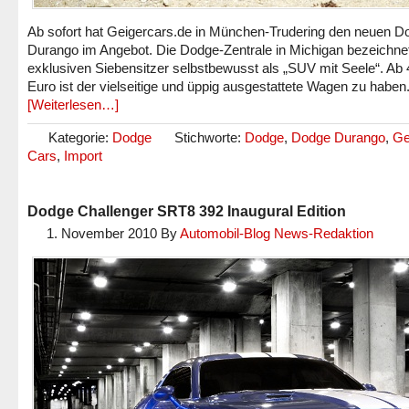
Ab sofort hat Geigercars.de in München-Trudering den neuen D
Durango im Angebot. Die Dodge-Zentrale in Michigan bezeichne
exklusiven Siebensitzer selbstbewusst als „SUV mit Seele“. Ab
Euro ist der vielseitige und üppig ausgestattete Wagen zu haben
[Weiterlesen…]
Kategorie:
Dodge
Stichworte:
Dodge
,
Dodge Durango
,
Ge
Cars
,
Import
Dodge Challenger SRT8 392 Inaugural Edition
1. November 2010
By
Automobil-Blog News-Redaktion