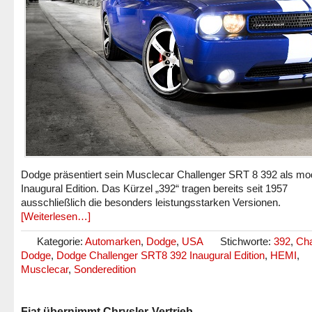
Dodge präsentiert sein Musclecar Challenger SRT 8 392 als modi
Inaugural Edition. Das Kürzel „392“ tragen bereits seit 1957
ausschließlich die besonders leistungsstarken Versionen.
[Weiterlesen…]
Kategorie:
Automarken
,
Dodge
,
USA
Stichworte:
392
,
Cha
Dodge
,
Dodge Challenger SRT8 392 Inaugural Edition
,
HEMI
,
Musclecar
,
Sonderedition
Fiat übernimmt Chrysler-Vertrieb