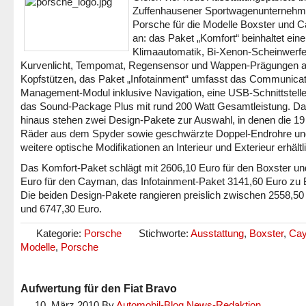
Zuffenhausener Sportwagenunterneh
Porsche für die Modelle Boxster und
an: das Paket „Komfort“ beinhaltet eine
Klimaautomatik, Bi-Xenon-Scheinwerfe
Kurvenlicht, Tempomat, Regensensor und Wappen-Prägungen a
Kopfstützen, das Paket „Infotainment“ umfasst das Communicat
Management-Modul inklusive Navigation, eine USB-Schnittstell
das Sound-Package Plus mit rund 200 Watt Gesamtleistung. Da
hinaus stehen zwei Design-Pakete zur Auswahl, in denen die 19 
Räder aus dem Spyder sowie geschwärzte Doppel-Endrohre un
weitere optische Modifikationen an Interieur und Exterieur erhältl
Das Komfort-Paket schlägt mit 2606,10 Euro für den Boxster u
Euro für den Cayman, das Infotainment-Paket 3141,60 Euro zu
Die beiden Design-Pakete rangieren preislich zwischen 2558,50
und 6747,30 Euro.
Kategorie:
Porsche
Stichworte:
Ausstattung
,
Boxster
,
Ca
Modelle
,
Porsche
Aufwertung für den Fiat Bravo
10. März 2010
By
Automobil-Blog News-Redaktion