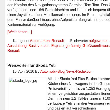
den Komfort des Navigationssystems Carminat Tom Tom. Das 
verfügt über einen 16:9-Farbbildschirm und lässt sich bequem ü
einen Joystick auf der Mittelkonsole bedienen. Im Espace „Initial
dem Fahrer darüber hinaus ohne Aufpreis umfangreiches europ
Kartenmaterial zur Verfügung.
[Weiterlesen…]
Kategorie:
Automarken
,
Renault
Stichworte:
aufgewertet
,
Ausstattung
,
Basisversion
,
Espace
,
geräumig
,
Großraumlimous
Renault
Preisvorteil für Skoda Yeti
15. April 2010
By
Automobil-Blog News-Redaktion
Mit der Skoda Yeti Plus Edition komm
Käufer eines Neuwagens in den Genus
Preisvorteils von bis zu 1.350 Euro ge
einem vergleichbar ausgestatten Serie
Der mit einem 1.2 TSI-Benziner mit 1
verfügbare Yeti ist in drei Versionen ve
und basiert auf verschiedenen