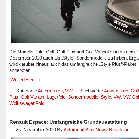
Die Modelle Polo, Golf, Golf Plus und Golf Variant sind ab dem 2
Dezember 2010 auch als „Style“-Sondermodelle zu haben. Erg
wird darüber hinaus auch das umfangreiche „Style Plus“-Paket
angeboten.
[Weiterlesen…]
Kategorie:
Automarken
,
VW
Stichworte:
Ausstattung
,
Golf
Plus
,
Golf Variant
,
Lagerfeld
,
Sondermodelle
,
Style
,
VW
,
VW Gol
WolkswagenPolo
Renault Espace: Umfangreiche Grundausstattung
25. November 2010
By
Automobil-Blog News-Redaktion