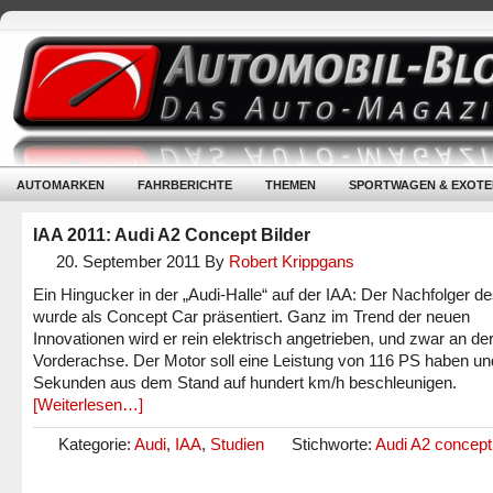
AUTOMARKEN
FAHRBERICHTE
THEMEN
SPORTWAGEN & EXOTE
IAA 2011: Audi A2 Concept Bilder
20. September 2011
By
Robert Krippgans
Ein Hingucker in der „Audi-Halle“ auf der IAA: Der Nachfolger d
wurde als Concept Car präsentiert. Ganz im Trend der neuen
Innovationen wird er rein elektrisch angetrieben, und zwar an de
Vorderachse. Der Motor soll eine Leistung von 116 PS haben und
Sekunden aus dem Stand auf hundert km/h beschleunigen.
[Weiterlesen…]
Kategorie:
Audi
,
IAA
,
Studien
Stichworte:
Audi A2 concept