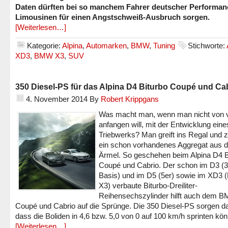
Daten dürften bei so manchem Fahrer deutscher Performan
Limousinen für einen Angstschweiß-Ausbruch sorgen.
[Weiterlesen…]
Kategorie:
Alpina
,
Automarken
,
BMW
,
Tuning
Stichworte:
XD3
,
BMW X3
,
SUV
350 Diesel-PS für das Alpina D4 Biturbo Coupé und Ca
4. November 2014
By
Robert Krippgans
Was macht man, wenn man nicht von 
anfangen will, mit der Entwicklung ein
Triebwerks? Man greift ins Regal und 
ein schon vorhandenes Aggregat aus 
Ärmel. So geschehen beim Alpina D4 B
Coupé und Cabrio. Der schon im D3 (3
Basis) und im D5 (5er) sowie im XD3
X3) verbaute Biturbo-Dreiliter-
Reihensechszylinder hilft auch dem 
Coupé und Cabrio auf die Sprünge. Die 350 Diesel-PS sorgen da
dass die Boliden in 4,6 bzw. 5,0 von 0 auf 100 km/h sprinten kö
[Weiterlesen…]