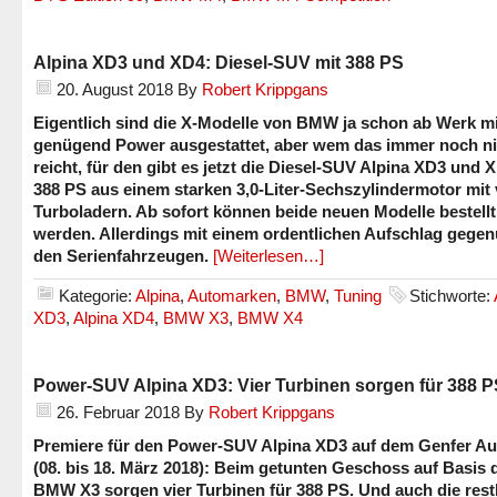
Alpina XD3 und XD4: Diesel-SUV mit 388 PS
20. August 2018
By
Robert Krippgans
Eigentlich sind die X-Modelle von BMW ja schon ab Werk mi
genügend Power ausgestattet, aber wem das immer noch ni
reicht, für den gibt es jetzt die Diesel-SUV Alpina XD3 und 
388 PS aus einem starken 3,0-Liter-Sechszylindermotor mit 
Turboladern. Ab sofort können beide neuen Modelle bestellt
werden. Allerdings mit einem ordentlichen Aufschlag gege
den Serienfahrzeugen.
[Weiterlesen…]
Kategorie:
Alpina
,
Automarken
,
BMW
,
Tuning
Stichworte:
XD3
,
Alpina XD4
,
BMW X3
,
BMW X4
Power-SUV Alpina XD3: Vier Turbinen sorgen für 388 P
26. Februar 2018
By
Robert Krippgans
Premiere für den Power-SUV Alpina XD3 auf dem Genfer Au
(08. bis 18. März 2018): Beim getunten Geschoss auf Basis 
BMW X3 sorgen vier Turbinen für 388 PS. Und auch die rest