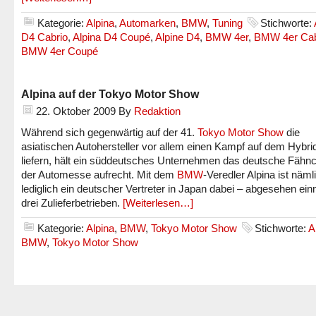
Kategorie:
Alpina
,
Automarken
,
BMW
,
Tuning
Stichworte:
D4 Cabrio
,
Alpina D4 Coupé
,
Alpine D4
,
BMW 4er
,
BMW 4er Cab
BMW 4er Coupé
Alpina auf der Tokyo Motor Show
22. Oktober 2009
By
Redaktion
Während sich gegenwärtig auf der 41.
Tokyo Motor Show
die
asiatischen Autohersteller vor allem einen Kampf auf dem Hybri
liefern, hält ein süddeutsches Unternehmen das deutsche Fähn
der Automesse aufrecht. Mit dem
BMW
-Veredler Alpina ist näml
lediglich ein deutscher Vertreter in Japan dabei – abgesehen ei
drei Zulieferbetrieben.
[Weiterlesen…]
Kategorie:
Alpina
,
BMW
,
Tokyo Motor Show
Stichworte:
A
BMW
,
Tokyo Motor Show