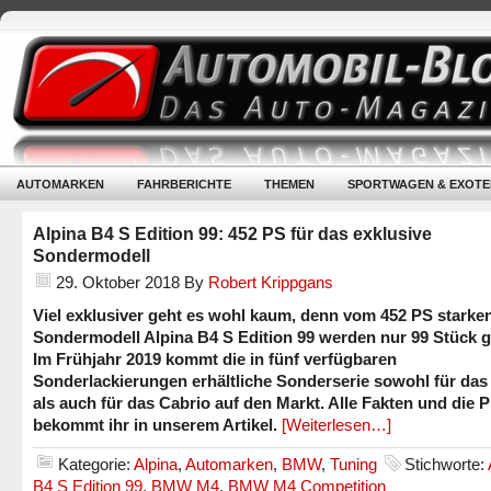
AUTOMARKEN
FAHRBERICHTE
THEMEN
SPORTWAGEN & EXOTE
Alpina B4 S Edition 99: 452 PS für das exklusive
Sondermodell
29. Oktober 2018
By
Robert Krippgans
Viel exklusiver geht es wohl kaum, denn vom 452 PS starke
Sondermodell Alpina B4 S Edition 99 werden nur 99 Stück g
Im Frühjahr 2019 kommt die in fünf verfügbaren
Sonderlackierungen erhältliche Sonderserie sowohl für da
als auch für das Cabrio auf den Markt. Alle Fakten und die P
bekommt ihr in unserem Artikel.
[Weiterlesen…]
Kategorie:
Alpina
,
Automarken
,
BMW
,
Tuning
Stichworte:
B4 S Edition 99
,
BMW M4
,
BMW M4 Competition