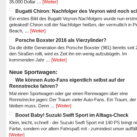
35.000 Dollar …
[Weiter]
Bugatti Chiron: Nachfolger des Veyron wird noch sc
Ein erstes Bild des Bugatti Veyron-Nachfolgers wurde nun erstm
geleaked! Chiron soll der Nachfolger heißen, der vermutlich in P
Beach, …
[Weiter]
Porsche Boxster 2016 als Vierzylinder?
Da die dritte Generation des Porsche Boxster (981) bereits seit 
den Straßen rollt, wird es Zeit ihn ein wenig aufzubügeln. Im
kommenden Jahr …
[Weiter]
Neue Sportwagen:
Wie können Auto-Fans eigentlich selbst auf der
Rennstrecke fahren?
Mal einen Sportwagen oder gar einen Rennwagen über eine
Rennstrecke jagen: Der Traum vieler Auto-Fans. Ein Traum, der
bleiben muss. Denn …
[Weiter]
Boost Baby! Suzuki Swift Sport im Alltags-Check
Klein, leicht, schnell - der Suzuki Swift Sport mit 140 PS bringt n
Farbe, sondern vor allem Fahrspaß mit - zumindest unser auffäl
[Weiter]