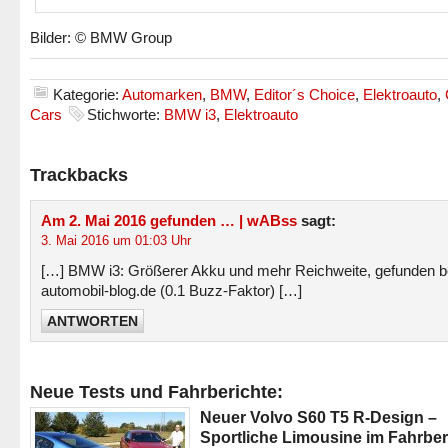
Bilder: © BMW Group
Kategorie:
Automarken
,
BMW
,
Editor´s Choice
,
Elektroauto
,
Cars
Stichworte:
BMW i3
,
Elektroauto
Trackbacks
Am 2. Mai 2016 gefunden … | wABss
sagt:
3. Mai 2016 um 01:03 Uhr
[…] BMW i3: Größerer Akku und mehr Reichweite, gefunden b
automobil-blog.de (0.1 Buzz-Faktor) […]
ANTWORTEN
Neue Tests und Fahrberichte:
Neuer Volvo S60 T5 R-Design –
Sportliche Limousine im Fahrber