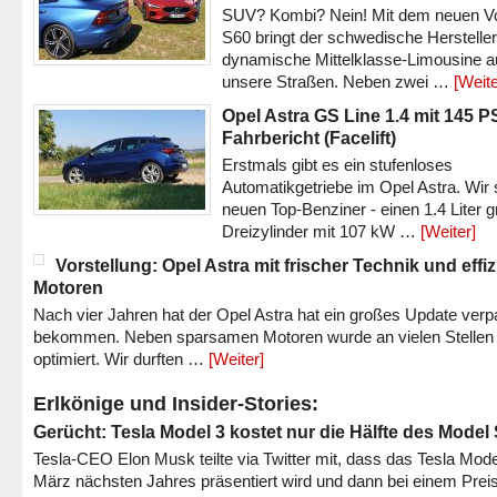
SUV? Kombi? Nein! Mit dem neuen V
S60 bringt der schwedische Hersteller
dynamische Mittelklasse-Limousine a
unsere Straßen. Neben zwei …
[Weite
Opel Astra GS Line 1.4 mit 145 P
Fahrbericht (Facelift)
Erstmals gibt es ein stufenloses
Automatikgetriebe im Opel Astra. Wir 
neuen Top-Benziner - einen 1.4 Liter 
Dreizylinder mit 107 kW …
[Weiter]
Vorstellung: Opel Astra mit frischer Technik und effi
Motoren
Nach vier Jahren hat der Opel Astra hat ein großes Update verp
bekommen. Neben sparsamen Motoren wurde an vielen Stellen
optimiert. Wir durften …
[Weiter]
Erlkönige und Insider-Stories:
Gerücht: Tesla Model 3 kostet nur die Hälfte des Model
Tesla-CEO Elon Musk teilte via Twitter mit, dass das Tesla Mode
März nächsten Jahres präsentiert wird und dann bei einem Prei