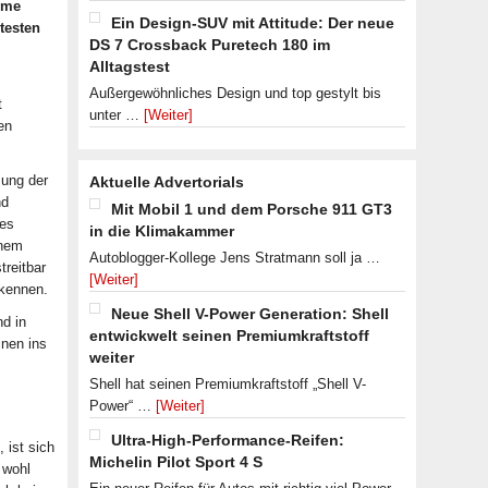
eme
Ein Design-SUV mit Attitude: Der neue
testen
DS 7 Crossback Puretech 180 im
Alltagstest
Außergewöhnliches Design und top gestylt bis
t
unter …
[Weiter]
en
mung der
Aktuelle Advertorials
nd
Mit Mobil 1 und dem Porsche 911 GT3
kes
in die Klimakammer
inem
Autoblogger-Kollege Jens Stratmann soll ja …
treitbar
[Weiter]
rkennen.
Neue Shell V-Power Generation: Shell
nd in
entwickwelt seinen Premiumkraftstoff
inen ins
weiter
Shell hat seinen Premiumkraftstoff „Shell V-
Power“ …
[Weiter]
Ultra-High-Performance-Reifen:
 ist sich
Michelin Pilot Sport 4 S
 wohl