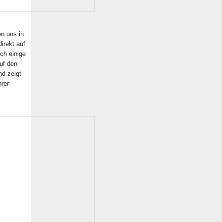
en uns in
irekt auf
ch einige
auf den
nd zeigt
hrer