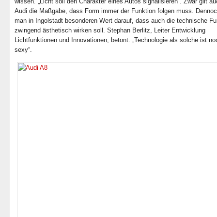
wissen. „Licht soll den Charakter eines Autos signalisieren“. Zwar gilt au
Audi die Maßgabe, dass Form immer der Funktion folgen muss. Dennoc
man in Ingolstadt besonderen Wert darauf, dass auch die technische Fu
zwingend ästhetisch wirken soll. Stephan Berlitz, Leiter Entwicklung
Lichtfunktionen und Innovationen, betont: „Technologie als solche ist no
sexy“.