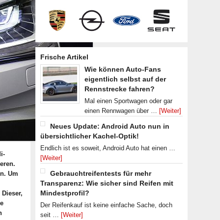
Frische Artikel
Wie können Auto-Fans
eigentlich selbst auf der
Rennstrecke fahren?
Mal einen Sportwagen oder gar
einen Rennwagen über …
[Weiter]
Neues Update: Android Auto nun in
übersichtlicher Kachel-Optik!
Endlich ist es soweit, Android Auto hat einen …
i-
[Weiter]
eren.
Gebrauchtreifentests für mehr
gn. Um
Transparenz: Wie sicher sind Reifen mit
Mindestprofil?
 Dieser,
he
Der Reifenkauf ist keine einfache Sache, doch
n
seit …
[Weiter]