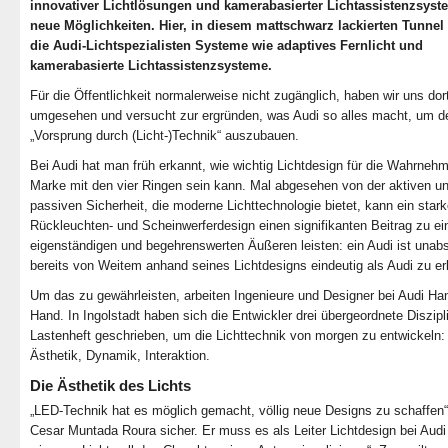
innovativer Lichtlösungen und kamerabasierter Lichtassistenzsyst
neue Möglichkeiten. Hier, in diesem mattschwarz lackierten Tunnel 
die Audi-Lichtspezialisten Systeme wie adaptives Fernlicht und
kamerabasierte Lichtassistenzsysteme.
Für die Öffentlichkeit normalerweise nicht zugänglich, haben wir uns dor
umgesehen und versucht zur ergründen, was Audi so alles macht, um d
„Vorsprung durch (Licht-)Technik“ auszubauen.
Bei Audi hat man früh erkannt, wie wichtig Lichtdesign für die Wahrneh
Marke mit den vier Ringen sein kann. Mal abgesehen von der aktiven u
passiven Sicherheit, die moderne Lichttechnologie bietet, kann ein star
Rückleuchten- und Scheinwerferdesign einen signifikanten Beitrag zu e
eigenständigen und begehrenswerten Äußeren leisten: ein Audi ist unabs
bereits von Weitem anhand seines Lichtdesigns eindeutig als Audi zu e
Um das zu gewährleisten, arbeiten Ingenieure und Designer bei Audi Ha
Hand. In Ingolstadt haben sich die Entwickler drei übergeordnete Diszipl
Lastenheft geschrieben, um die Lichttechnik von morgen zu entwickeln:
Ästhetik, Dynamik, Interaktion.
Die Ästhetik des Lichts
„LED-Technik hat es möglich gemacht, völlig neue Designs zu schaffen“,
Cesar Muntada Roura sicher. Er muss es als Leiter Lichtdesign bei Audi