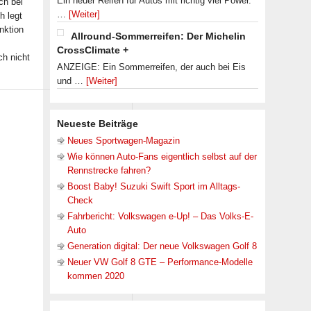
Ein neuer Reifen für Autos mit richtig viel Power.
ch bei
…
[Weiter]
h legt
nktion
Allround-Sommerreifen: Der Michelin
CrossClimate +
ch nicht
ANZEIGE: Ein Sommerreifen, der auch bei Eis
und …
[Weiter]
Neueste Beiträge
Neues Sportwagen-Magazin
Wie können Auto-Fans eigentlich selbst auf der
Rennstrecke fahren?
Boost Baby! Suzuki Swift Sport im Alltags-
Check
Fahrbericht: Volkswagen e-Up! – Das Volks-E-
Auto
Generation digital: Der neue Volkswagen Golf 8
Neuer VW Golf 8 GTE – Performance-Modelle
kommen 2020