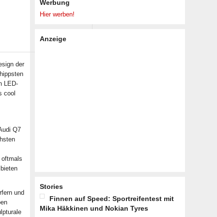
Werbung
Hier werben!
Anzeige
esign der
hippsten
in LED-
s cool
 Audi Q7
chsten
 oftmals
bieten
Stories
rfern und
Finnen auf Speed: Sportreifentest mit
ben
Mika Häkkinen und Nokian Tyres
lpturale