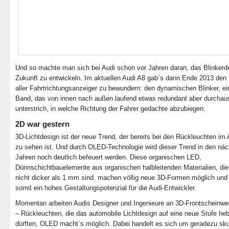
Und so machte man sich bei Audi schon vor Jahren daran, das Blinkerd
Zukunft zu entwickeln. Im aktuellen Audi A8 gab´s dann Ende 2013 den 
aller Fahrtrichtungsanzeiger zu bewundern: den dynamischen Blinker, e
Band, das von innen nach außen laufend etwas redundant aber durchau
unterstrich, in welche Richtung der Fahrer gedachte abzubiegen.
2D war gestern
3D-Lichtdesign ist der neue Trend, der bereits bei den Rückleuchten im
zu sehen ist. Und durch OLED-Technologie wird dieser Trend in den nä
Jahren noch deutlich befeuert werden. Diese organischen LED,
Dünnschichtbauelemente aus organischen halbleitenden Materialien, die
nicht dicker als 1 mm sind, machen völlig neue 3D-Formen möglich und 
somit ein hohes Gestaltungspotenzial für die Audi-Entwickler.
Momentan arbeiten Audis Designer und Ingenieure an 3D-Frontscheinwe
– Rückleuchten, die das automobile Lichtdesign auf eine neue Stufe he
dürften, OLED macht´s möglich. Dabei handelt es sich um geradezu sku