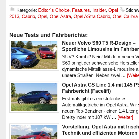
Kategorie:
Editor´s Choice
,
Features
,
Insider
,
Opel
Stichw
2013
,
Cabrio
,
Opel
,
Opel Astra
,
Opel AStra Cabrio
,
Opel Calibra
Neue Tests und Fahrberichte:
Neuer Volvo S60 T5 R-Design –
Sportliche Limousine im Fahrber
SUV? Kombi? Nein! Mit dem neuen V
S60 bringt der schwedische Hersteller
dynamische Mittelklasse-Limousine a
unsere Straßen. Neben zwei …
[Weite
Opel Astra GS Line 1.4 mit 145 P
Fahrbericht (Facelift)
Erstmals gibt es ein stufenloses
Automatikgetriebe im Opel Astra. Wir 
neuen Top-Benziner - einen 1.4 Liter 
Dreizylinder mit 107 kW …
[Weiter]
Vorstellung: Opel Astra mit frisc
Technik und effizienten Motoren