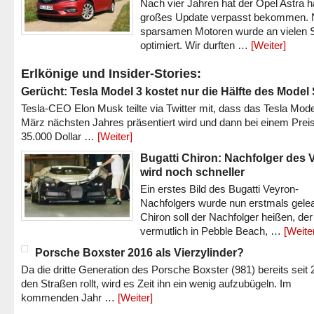
Nach vier Jahren hat der Opel Astra h
großes Update verpasst bekommen.
sparsamen Motoren wurde an vielen S
optimiert. Wir durften …
[Weiter]
Erlkönige und Insider-Stories:
Gerücht: Tesla Model 3 kostet nur die Hälfte des Model
Tesla-CEO Elon Musk teilte via Twitter mit, dass das Tesla Mode
März nächsten Jahres präsentiert wird und dann bei einem Prei
35.000 Dollar …
[Weiter]
Bugatti Chiron: Nachfolger des 
wird noch schneller
Ein erstes Bild des Bugatti Veyron-
Nachfolgers wurde nun erstmals gele
Chiron soll der Nachfolger heißen, der
vermutlich in Pebble Beach, …
[Weite
Porsche Boxster 2016 als Vierzylinder?
Da die dritte Generation des Porsche Boxster (981) bereits seit 
den Straßen rollt, wird es Zeit ihn ein wenig aufzubügeln. Im
kommenden Jahr …
[Weiter]