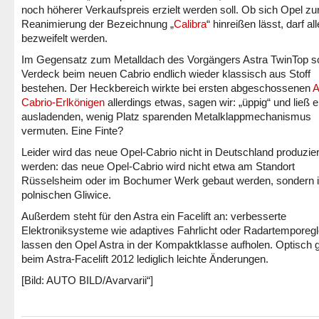
noch höherer Verkaufspreis erzielt werden soll. Ob sich Opel zu
Reanimierung der Bezeichnung „
Calibra
“ hinreißen lässt, darf al
bezweifelt werden.
Im Gegensatz zum Metalldach des Vorgängers Astra TwinTop so
Verdeck beim neuen Cabrio endlich wieder klassisch aus Stoff
bestehen. Der Heckbereich wirkte bei ersten abgeschossenen
A
Cabrio-Erlkönigen
allerdings etwas, sagen wir: „üppig“ und ließ 
ausladenden, wenig Platz sparenden Metalklappmechanismus
vermuten. Eine Finte?
Leider wird das neue Opel-Cabrio nicht in Deutschland produzier
werden: das neue Opel-Cabrio wird nicht etwa am Standort
Rüsselsheim oder im Bochumer Werk gebaut werden, sondern 
polnischen Gliwice.
Außerdem steht für den Astra ein Facelift an: verbesserte
Elektroniksysteme wie adaptives Fahrlicht oder Radartemporegl
lassen den Opel Astra in der Kompaktklasse aufholen. Optisch g
beim Astra-Facelift 2012 lediglich leichte Änderungen.
[Bild: AUTO BILD/Avarvarii“]