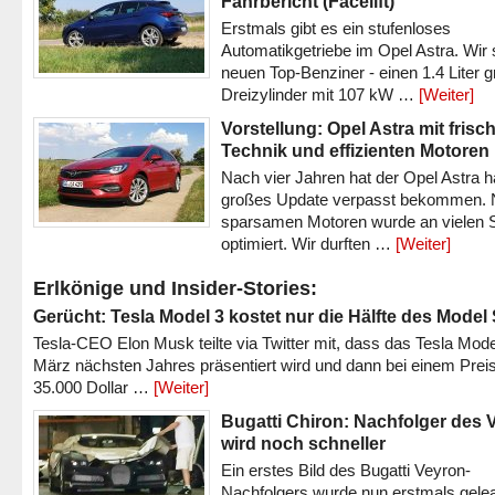
Fahrbericht (Facelift)
Erstmals gibt es ein stufenloses
Automatikgetriebe im Opel Astra. Wir 
neuen Top-Benziner - einen 1.4 Liter 
Dreizylinder mit 107 kW …
[Weiter]
Vorstellung: Opel Astra mit frisc
Technik und effizienten Motoren
Nach vier Jahren hat der Opel Astra h
großes Update verpasst bekommen.
sparsamen Motoren wurde an vielen S
optimiert. Wir durften …
[Weiter]
Erlkönige und Insider-Stories:
Gerücht: Tesla Model 3 kostet nur die Hälfte des Model
Tesla-CEO Elon Musk teilte via Twitter mit, dass das Tesla Mode
März nächsten Jahres präsentiert wird und dann bei einem Prei
35.000 Dollar …
[Weiter]
Bugatti Chiron: Nachfolger des 
wird noch schneller
Ein erstes Bild des Bugatti Veyron-
Nachfolgers wurde nun erstmals gele