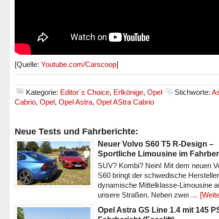
[Quelle:
Youtube.com/Carscoop
]
Kategorie:
Editor´s Choice
,
Erlkönige
,
Opel
Stichworte:
As
Cabrio
,
Opel
,
Opel Astra
,
Opel AStra Cabrio
Neue Tests und Fahrberichte:
Neuer Volvo S60 T5 R-Design –
Sportliche Limousine im Fahrber
SUV? Kombi? Nein! Mit dem neuen V
S60 bringt der schwedische Hersteller
dynamische Mittelklasse-Limousine a
unsere Straßen. Neben zwei …
[Weite
Opel Astra GS Line 1.4 mit 145 P