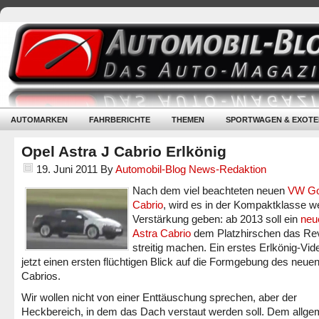
AUTOMARKEN
FAHRBERICHTE
THEMEN
SPORTWAGEN & EXOTE
Opel Astra J Cabrio Erlkönig
19. Juni 2011
By
Automobil-Blog News-Redaktion
Nach dem viel beachteten neuen
VW Go
Cabrio
, wird es in der Kompaktklasse we
Verstärkung geben: ab 2013 soll ein
neu
Astra Cabrio
dem Platzhirschen das Rev
streitig machen. Ein erstes Erlkönig-Vide
jetzt einen ersten flüchtigen Blick auf die Formgebung des neuen
Cabrios.
Wir wollen nicht von einer Enttäuschung sprechen, aber der
Heckbereich, in dem das Dach verstaut werden soll. Dem allge