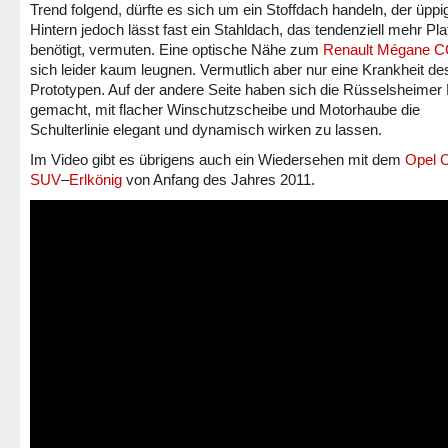
Trend folgend, dürfte es sich um ein Stoffdach handeln, der üppi
Hintern jedoch lässt fast ein Stahldach, das tendenziell mehr Pla
benötigt, vermuten. Eine optische Nähe zum
Renault Mégane 
sich leider kaum leugnen. Vermutlich aber nur eine Krankheit de
Prototypen. Auf der andere Seite haben sich die Rüsselsheime
gemacht, mit flacher Winschutzscheibe und Motorhaube die
Schulterlinie elegant und dynamisch wirken zu lassen.
Im Video gibt es übrigens auch ein Wiedersehen mit dem
Opel 
SUV
–
Erlkönig
von Anfang des Jahres 2011.