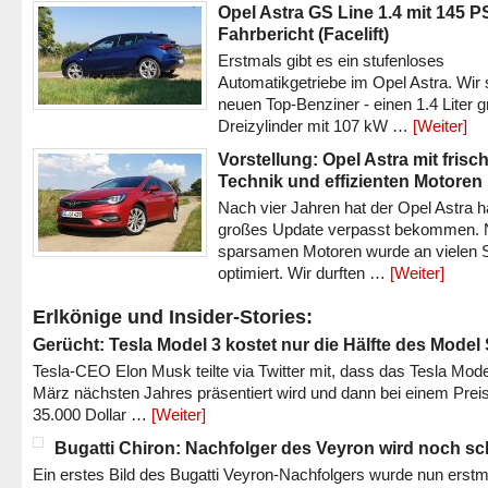
Opel Astra GS Line 1.4 mit 145 P
Fahrbericht (Facelift)
Erstmals gibt es ein stufenloses
Automatikgetriebe im Opel Astra. Wir 
neuen Top-Benziner - einen 1.4 Liter 
Dreizylinder mit 107 kW …
[Weiter]
Vorstellung: Opel Astra mit frisc
Technik und effizienten Motoren
Nach vier Jahren hat der Opel Astra h
großes Update verpasst bekommen.
sparsamen Motoren wurde an vielen S
optimiert. Wir durften …
[Weiter]
Erlkönige und Insider-Stories:
Gerücht: Tesla Model 3 kostet nur die Hälfte des Model
Tesla-CEO Elon Musk teilte via Twitter mit, dass das Tesla Mode
März nächsten Jahres präsentiert wird und dann bei einem Prei
35.000 Dollar …
[Weiter]
Bugatti Chiron: Nachfolger des Veyron wird noch sc
Ein erstes Bild des Bugatti Veyron-Nachfolgers wurde nun erstm