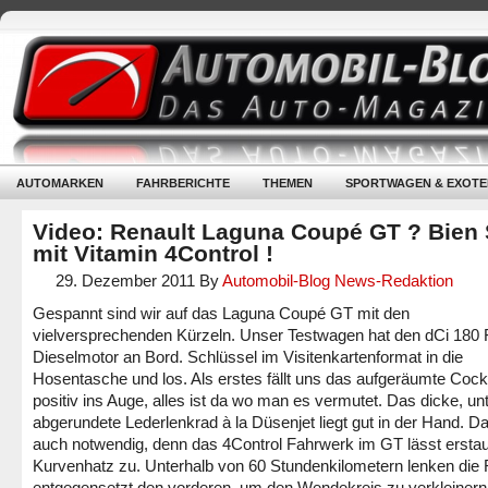
AUTOMARKEN
FAHRBERICHTE
THEMEN
SPORTWAGEN & EXOTE
Video: Renault Laguna Coupé GT ? Bien 
mit Vitamin 4Control !
29. Dezember 2011
By
Automobil-Blog News-Redaktion
Gespannt sind wir auf das Laguna Coupé GT mit den
vielversprechenden Kürzeln. Unser Testwagen hat den dCi 180
Dieselmotor an Bord. Schlüssel im Visitenkartenformat in die
Hosentasche und los. Als erstes fällt uns das aufgeräumte Cock
positiv ins Auge, alles ist da wo man es vermutet. Das dicke, un
abgerundete Lederlenkrad à la Düsenjet liegt gut in der Hand. Da
auch notwendig, denn das 4Control Fahrwerk im GT lässt erstau
Kurvenhatz zu. Unterhalb von 60 Stundenkilometern lenken die
entgegensetzt den vorderen, um den Wendekreis zu verkleinern