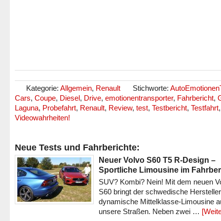
Kategorie:
Allgemein
,
Renault
Stichworte:
AutoEmotionen
Cars
,
Coupe
,
Diesel
,
Drive
,
emotionentransporter
,
Fahrbericht
,
Laguna
,
Probefahrt
,
Renault
,
Review
,
test
,
Testbericht
,
Testfahrt
,
Videowahrheiten!
Neue Tests und Fahrberichte:
Neuer Volvo S60 T5 R-Design –
Sportliche Limousine im Fahrber
SUV? Kombi? Nein! Mit dem neuen V
S60 bringt der schwedische Hersteller
dynamische Mittelklasse-Limousine a
unsere Straßen. Neben zwei …
[Weite