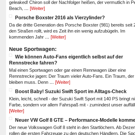
geleaked! Chiron soll der Nachfolger heißen, der vermutlich in P
Beach, …
[Weiter]
Porsche Boxster 2016 als Vierzylinder?
Da die dritte Generation des Porsche Boxster (981) bereits seit 
den Straßen rollt, wird es Zeit ihn ein wenig aufzubügeln. Im
kommenden Jahr …
[Weiter]
Neue Sportwagen:
Wie können Auto-Fans eigentlich selbst auf der
Rennstrecke fahren?
Mal einen Sportwagen oder gar einen Rennwagen über eine
Rennstrecke jagen: Der Traum vieler Auto-Fans. Ein Traum, der
bleiben muss. Denn …
[Weiter]
Boost Baby! Suzuki Swift Sport im Alltags-Check
Klein, leicht, schnell - der Suzuki Swift Sport mit 140 PS bringt n
Farbe, sondern vor allem Fahrspaß mit - zumindest unser auffäl
[Weiter]
Neuer VW Golf 8 GTE – Performance-Modelle komm
Der neue Volkswagen Golf 8 steht in den Startlöchern. Ab Dez
rollen die ersten Fahrzeuge zu den deutschen Händlern. Die Spo