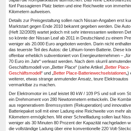
fünf Passagieren Platz bieten und eine Reichweite von immerhi
Kilometern aufweisen.
Details zur Preisgestaltung sollen nach Nissan-Angaben erst ku
Marktstart gegen Ende 2010 bekannt gegeben werden. Die Auto 
(Heft 32/2009) wartet jedoch mit sehr interessanten weiteren Deta
so könnte der Nissan Leaf ab 2011 in Deutschland zu einem Pre
weniger als 20.000 Euro angeboten werden. Darin nicht enthalte
das teuerste Teil des Autos: die Lithium-Ionen-Batterie. Diese kö
offenbar erheblich subventioniert von Energieunternehmen – „für
70 Euro im Jahr“ verleast werden. Nach dem skurril anmutende
Geschäftsmodell von „Better Place“ (siehe Artikel „
Better Place-
Geschäftsmodell
“ und „
Better Place-Batteriewechselstationen
„) 
weiterer, etwas strange anmutender Ansatz, teure Elektroautos
vermarktbar zu machen.
Der Elektromotor im Leaf leistet 80 kW / 109 PS und soll vom S
ein Drehmoment von 280 Newtonmetern entwickeln. Die Kombin
aus regenerativem Bremssystem (Rekuperation) und innovativ
Batteriepaket soll mit einer Ladung eine Reichweite von mehr al
Kilometern ermöglichen. Mit einer Schnellladung sollen laut Niss
weniger als 30 Minuten 80 Prozent der Kapazität nachgeladen w
die vollständige Ladung über eine konventionelle 220 Volt-Steck