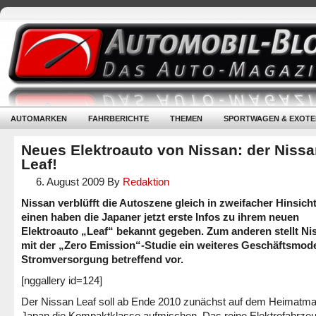
AUTOMARKEN
FAHRBERICHTE
THEMEN
SPORTWAGEN & EXOTE
Neues Elektroauto von Nissan: der Niss
Leaf!
6. August 2009
By
Redaktion
Nissan verblüfft die Autoszene gleich in zweifacher Hinsich
einen haben die Japaner jetzt erste Infos zu ihrem neuen
Elektroauto „Leaf“ bekannt gegeben. Zum anderen stellt Ni
mit der „Zero Emission“-Studie ein weiteres Geschäftsmode
Stromversorgung betreffend vor.
[nggallery id=124]
Der Nissan Leaf soll ab Ende 2010 zunächst auf dem Heimatma
Japan die Kompaktklasse aufmischen. Das reine Elektrofahrzeu