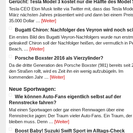
Gerücht: Tesla Model 3 kostet nur die Hälfte des Model
Tesla-CEO Elon Musk teilte via Twitter mit, dass das Tesla Mode
März nächsten Jahres präsentiert wird und dann bei einem Prei
35.000 Dollar …
[Weiter]
Bugatti Chiron: Nachfolger des Veyron wird noch sc
Ein erstes Bild des Bugatti Veyron-Nachfolgers wurde nun erstm
geleaked! Chiron soll der Nachfolger heißen, der vermutlich in P
Beach, …
[Weiter]
Porsche Boxster 2016 als Vierzylinder?
Da die dritte Generation des Porsche Boxster (981) bereits seit 
den Straßen rollt, wird es Zeit ihn ein wenig aufzubügeln. Im
kommenden Jahr …
[Weiter]
Neue Sportwagen:
Wie können Auto-Fans eigentlich selbst auf der
Rennstrecke fahren?
Mal einen Sportwagen oder gar einen Rennwagen über eine
Rennstrecke jagen: Der Traum vieler Auto-Fans. Ein Traum, der
bleiben muss. Denn …
[Weiter]
Boost Baby! Suzuki Swift Sport im Alltags-Check