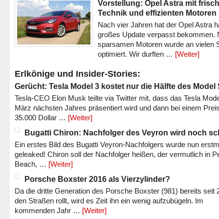
Vorstellung: Opel Astra mit frisc
Technik und effizienten Motoren
Nach vier Jahren hat der Opel Astra h
großes Update verpasst bekommen.
sparsamen Motoren wurde an vielen S
optimiert. Wir durften …
[Weiter]
Erlkönige und Insider-Stories:
Gerücht: Tesla Model 3 kostet nur die Hälfte des Model
Tesla-CEO Elon Musk teilte via Twitter mit, dass das Tesla Mode
März nächsten Jahres präsentiert wird und dann bei einem Prei
35.000 Dollar …
[Weiter]
Bugatti Chiron: Nachfolger des Veyron wird noch sc
Ein erstes Bild des Bugatti Veyron-Nachfolgers wurde nun erstm
geleaked! Chiron soll der Nachfolger heißen, der vermutlich in P
Beach, …
[Weiter]
Porsche Boxster 2016 als Vierzylinder?
Da die dritte Generation des Porsche Boxster (981) bereits seit 
den Straßen rollt, wird es Zeit ihn ein wenig aufzubügeln. Im
kommenden Jahr …
[Weiter]