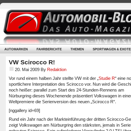
AUTOMARKEN
FAHRBERICHTE
THEMEN
SPORTWAGEN & EXOTE
VW Scirocco R!
20. Mai 2009
By
Redaktion
Vor rund einem halben Jahr stellte VW mit der „
Studie R
“ eine n
sportlichere Interpretation des Scirocco vor. Nun wird die Gesch
noch heißer: parallel zum Start des 24-Stunden-Rennens am
Nürburgring dieses Wochenende präsentiert Volkswagen in eine
Weltpremiere die Serienversion des neuen „Scirocco R“.
[nggallery id=69]
Rund ein Jahr nach der Markteinführung der dritten Scirocco-Ge
zeigt Volkswagen am Nürburgring den stärksten, jemals in Serie
gebauten Scirocco. Sein aufgeladener Vierzylinder 2,0 l TSI übe