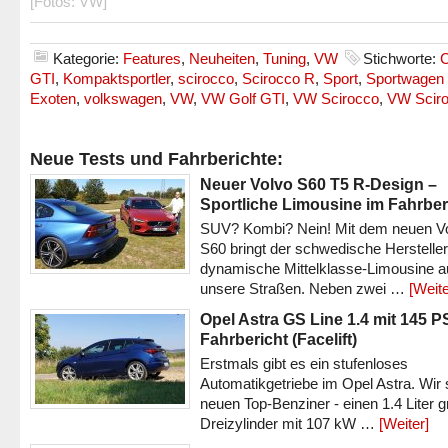
[Fotos: VW]
Kategorie:
Features
,
Neuheiten
,
Tuning
,
VW
Stichworte:
GTI
,
Kompaktsportler
,
scirocco
,
Scirocco R
,
Sport
,
Sportwagen
Exoten
,
volkswagen
,
VW
,
VW Golf GTI
,
VW Scirocco
,
VW Scir
Neue Tests und Fahrberichte:
Neuer Volvo S60 T5 R-Design –
Sportliche Limousine im Fahrber
SUV? Kombi? Nein! Mit dem neuen V
S60 bringt der schwedische Hersteller
dynamische Mittelklasse-Limousine a
unsere Straßen. Neben zwei …
[Weite
Opel Astra GS Line 1.4 mit 145 P
Fahrbericht (Facelift)
Erstmals gibt es ein stufenloses
Automatikgetriebe im Opel Astra. Wir 
neuen Top-Benziner - einen 1.4 Liter 
Dreizylinder mit 107 kW …
[Weiter]