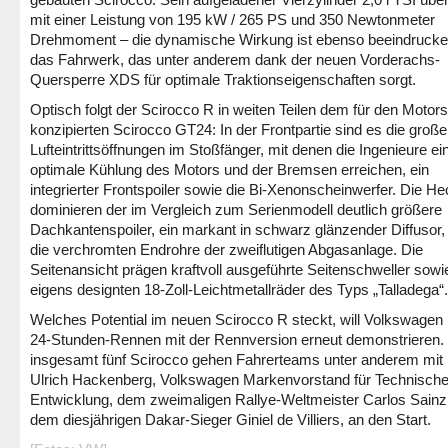
mit einer Leistung von 195 kW / 265 PS und 350 Newtonmeter
Drehmoment – die dynamische Wirkung ist ebenso beeindrucke
das Fahrwerk, das unter anderem dank der neuen Vorderachs-
Quersperre XDS für optimale Traktionseigenschaften sorgt.
Optisch folgt der Scirocco R in weiten Teilen dem für den Motors
konzipierten Scirocco GT24: In der Frontpartie sind es die groß
Lufteintrittsöffnungen im Stoßfänger, mit denen die Ingenieure ei
optimale Kühlung des Motors und der Bremsen erreichen, ein
integrierter Frontspoiler sowie die Bi-Xenonscheinwerfer. Die He
dominieren der im Vergleich zum Serienmodell deutlich größere
Dachkantenspoiler, ein markant in schwarz glänzender Diffusor,
die verchromten Endrohre der zweiflutigen Abgasanlage. Die
Seitenansicht prägen kraftvoll ausgeführte Seitenschweller sowi
eigens designten 18-Zoll-Leichtmetallräder des Typs „Talladega“.
Welches Potential im neuen Scirocco R steckt, will Volkswagen
24-Stunden-Rennen mit der Rennversion erneut demonstrieren. 
insgesamt fünf Scirocco gehen Fahrerteams unter anderem mit 
Ulrich Hackenberg, Volkswagen Markenvorstand für Technisch
Entwicklung, dem zweimaligen Rallye-Weltmeister Carlos Sainz
dem diesjährigen Dakar-Sieger Giniel de Villiers, an den Start.