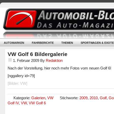
AUTOMARKEN
FAHRBERICHTE
THEMEN
SPORTWAGEN & EXOTE
VW Golf 6 Bildergalerie
1. Februar 2009
By
Redaktion
Nach der Vorstellung, hier noch mehr Fotos vom neuen Golf 6!
[nggallery id=79]
[Bilder: VW]
Kategorie:
Galerien
,
VW
Stichworte:
2009
,
2010
,
Golf
,
Gol
Golf IV
,
VW
,
VW Golf 6