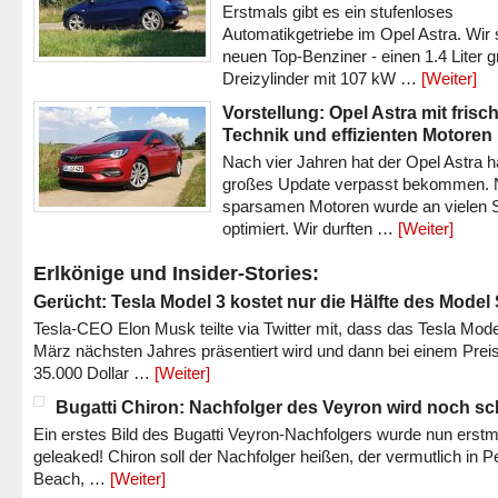
Erstmals gibt es ein stufenloses
Automatikgetriebe im Opel Astra. Wir 
neuen Top-Benziner - einen 1.4 Liter 
Dreizylinder mit 107 kW …
[Weiter]
Vorstellung: Opel Astra mit frisc
Technik und effizienten Motoren
Nach vier Jahren hat der Opel Astra h
großes Update verpasst bekommen.
sparsamen Motoren wurde an vielen S
optimiert. Wir durften …
[Weiter]
Erlkönige und Insider-Stories:
Gerücht: Tesla Model 3 kostet nur die Hälfte des Model
Tesla-CEO Elon Musk teilte via Twitter mit, dass das Tesla Mode
März nächsten Jahres präsentiert wird und dann bei einem Prei
35.000 Dollar …
[Weiter]
Bugatti Chiron: Nachfolger des Veyron wird noch sc
Ein erstes Bild des Bugatti Veyron-Nachfolgers wurde nun erstm
geleaked! Chiron soll der Nachfolger heißen, der vermutlich in P
Beach, …
[Weiter]