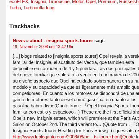
ecoFLEX
,
Insignia
,
Limousine
,
Motor
,
Opel
,
Premium
,
Rüsselsh
Turbo
,
Turboaufladung
Trackbacks
News » about : insignia sports tourer
sagt:
19. November 2008 um 13:42 Uhr
[…] blogs related to [insignia sports tourer] Opel revela la vers
familiar del Insignia, el sustituto del Vectra, que tambien está
disponible en carrocería de 4 y 5 puertas. Las dos principales
del nuevo familiar que saldrá a la venta en la primavera de 20
su diseño aspecto que Opel ha cuidado sobremanera en su n
modelo y su capacidad ya que es ligeramente más amplio que
competidores. En cuanto a los motores se dispondrá de una a
gama de motores tanto diesel como gasolina, en cuanto a los
gasolina habrá dispo(Quote from : 「Opel Insignia Sports Tour
familiar con estilo y espacioso」) These are the first official sh
Opel’s new Insignia estate, which will premiere at the Paris Au
Salon on October 2nd. The third variant to… (Quote from : 「O
Insignia Sports Tourer Heading for Paris Show」) i guess its r
http://www.leblogauto.com/2008/08/oe…ts-tourer.html(Quote
fr