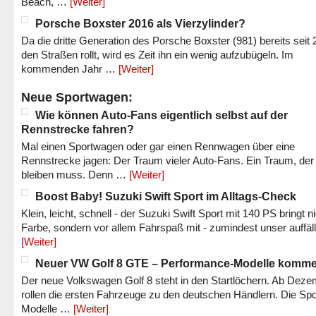
Beach, …
[Weiter]
Porsche Boxster 2016 als Vierzylinder?
Da die dritte Generation des Porsche Boxster (981) bereits seit 
den Straßen rollt, wird es Zeit ihn ein wenig aufzubügeln. Im
kommenden Jahr …
[Weiter]
Neue Sportwagen:
Wie können Auto-Fans eigentlich selbst auf der
Rennstrecke fahren?
Mal einen Sportwagen oder gar einen Rennwagen über eine
Rennstrecke jagen: Der Traum vieler Auto-Fans. Ein Traum, der
bleiben muss. Denn …
[Weiter]
Boost Baby! Suzuki Swift Sport im Alltags-Check
Klein, leicht, schnell - der Suzuki Swift Sport mit 140 PS bringt n
Farbe, sondern vor allem Fahrspaß mit - zumindest unser auffäl
[Weiter]
Neuer VW Golf 8 GTE – Performance-Modelle komm
Der neue Volkswagen Golf 8 steht in den Startlöchern. Ab Dez
rollen die ersten Fahrzeuge zu den deutschen Händlern. Die Spo
Modelle …
[Weiter]