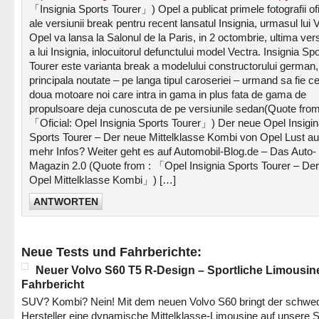
「Insignia Sports Tourer」) Opel a publicat primele fotografii ofi
ale versiunii break pentru recent lansatul Insignia, urmasul lui 
Opel va lansa la Salonul de la Paris, in 2 octombrie, ultima ver
a lui Insignia, inlocuitorul defunctului model Vectra. Insignia Sp
Tourer este varianta break a modelului constructorului german,
principala noutate – pe langa tipul caroseriei – urmand sa fie ce
doua motoare noi care intra in gama in plus fata de gama de
propulsoare deja cunoscuta de pe versiunile sedan(Quote from
「Oficial: Opel Insignia Sports Tourer」) Der neue Opel Insigi
Sports Tourer – Der neue Mittelklasse Kombi von Opel Lust au
mehr Infos? Weiter geht es auf Automobil-Blog.de – Das Auto-
Magazin 2.0 (Quote from : 「Opel Insignia Sports Tourer – De
Opel Mittelklasse Kombi」) […]
ANTWORTEN
Neue Tests und Fahrberichte:
Neuer Volvo S60 T5 R-Design – Sportliche Limousin
Fahrbericht
SUV? Kombi? Nein! Mit dem neuen Volvo S60 bringt der schwe
Hersteller eine dynamische Mittelklasse-Limousine auf unsere S