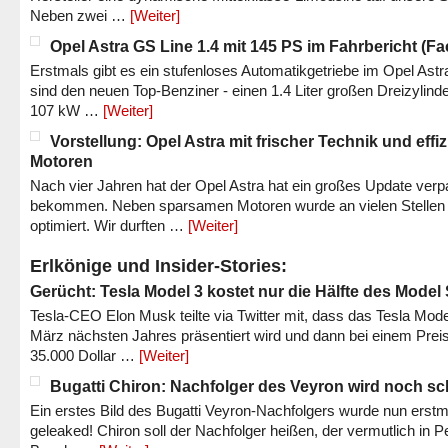
Neben zwei …
[Weiter]
Opel Astra GS Line 1.4 mit 145 PS im Fahrbericht (Fac
Erstmals gibt es ein stufenloses Automatikgetriebe im Opel Astr
sind den neuen Top-Benziner - einen 1.4 Liter großen Dreizylinde
107 kW …
[Weiter]
Vorstellung: Opel Astra mit frischer Technik und effi
Motoren
Nach vier Jahren hat der Opel Astra hat ein großes Update verp
bekommen. Neben sparsamen Motoren wurde an vielen Stellen
optimiert. Wir durften …
[Weiter]
Erlkönige und Insider-Stories:
Gerücht: Tesla Model 3 kostet nur die Hälfte des Model
Tesla-CEO Elon Musk teilte via Twitter mit, dass das Tesla Mode
März nächsten Jahres präsentiert wird und dann bei einem Prei
35.000 Dollar …
[Weiter]
Bugatti Chiron: Nachfolger des Veyron wird noch sc
Ein erstes Bild des Bugatti Veyron-Nachfolgers wurde nun erstm
geleaked! Chiron soll der Nachfolger heißen, der vermutlich in P