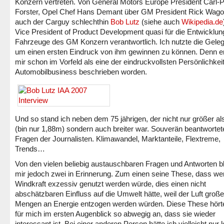
Konzern vertreten. Von General Motors Europe President Carl-P
Forster, Opel Chef Hans Demant über GM President Rick Wago
auch der Carguy schlechthin
Bob Lutz
(siehe auch
Wikipedia.de
Vice President of Product Development quasi für die Entwicklung
Fahrzeuge des GM Konzern verantwortlich. Ich nutzte die Geleg
um einen ersten Eindruck von ihm gewinnen zu können. Denn e
mir schon im Vorfeld als eine der eindruckvollsten Persönlichkei
Automobilbusiness beschrieben worden.
Und so stand ich neben dem 75 jährigen, der nicht nur größer als
(bin nur 1,88m) sondern auch breiter war. Souverän beantwortete
Fragen der Journalisten. Klimawandel, Marktanteile, Flextreme,
Trends…
Von den vielen beliebig austauschbaren Fragen und Antworten b
mir jedoch zwei in Erinnerung. Zum einen seine These, dass w
Windkraft exzessiv genutzt werden würde, dies einen nicht
abschätzbaren Einfluss auf die Umwelt hätte, weil der Luft große
Mengen an Energie entzogen werden würden. Diese These hört
für mich im ersten Augenblick so abwegig an, dass sie wieder
interessant ist. Bei einer anderen Person hätte ich vielleicht nur 