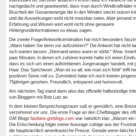
nachgedacht und geantwortet, dass man durch Windkrafträder n
Bruchteil der Gesamtenergie die in den Winden steckt nutzen k
und die Auswirkungen wohl nicht messbar seien. Aber jemand mi
Erfahrung und Wissen wird wohl nicht ohne genauere
Hintergrundinformationen so etwas sagen.
Die zweite Frage/Antwortkombination hat mich besonders faszini
„Wann haben Sie denn vor aufzuhören?“ Die Antwort hat nicht la
sich warten lassen: „Niemand weiss wann er stirbt.“ Wow. Inner
paar Minuten, in denen ich zuhören konnte hatte ich einen Eindr
dass es sich um einen aufstrebenen Jungmanager handelt, mit
Haar. Das Sprichwort: „Man ist so alt, wie man sich fühlt“ trifft hi
positiven Sinne voll zu. Zumindest habe ich noch keinen jüngere
75jährigen gesehen. Freundlich, entspannt und humorvoll.
Am nächsten Tag stand dann also das offizielle halbstündige Int
von Bloggern mit Bob Lutz an.
In dem kleinen Besprechungsraum saß er gemütlich, eine Breze
verzehrend vor uns. Die erste Frage an den Chefblogger des offi
GM Blogs
fastlane.gmblogs.co
m
war natürlich klar: „Warum ein
Die Entscheidung folgte seiner Aussage zufolge aus der Frustrat
die hauptsächlich amerikanische Presse. Gerade wenn falsche