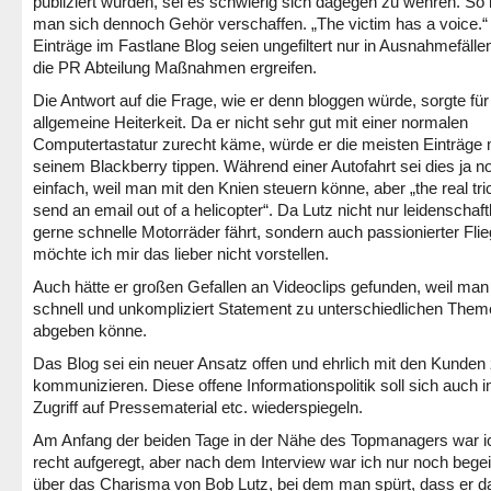
publiziert würden, sei es schwierig sich dagegen zu wehren. So
man sich dennoch Gehör verschaffen. „The victim has a voice.“
Einträge im Fastlane Blog seien ungefiltert nur in Ausnahmefäll
die PR Abteilung Maßnahmen ergreifen.
Die Antwort auf die Frage, wie er denn bloggen würde, sorgte für
allgemeine Heiterkeit. Da er nicht sehr gut mit einer normalen
Computertastatur zurecht käme, würde er die meisten Einträge 
seinem Blackberry tippen. Während einer Autofahrt sei dies ja n
einfach, weil man mit den Knien steuern könne, aber „the real tric
send an email out of a helicopter“. Da Lutz nicht nur leidenschaft
gerne schnelle Motorräder fährt, sondern auch passionierter Flieg
möchte ich mir das lieber nicht vorstellen.
Auch hätte er großen Gefallen an Videoclips gefunden, weil man
schnell und unkompliziert Statement zu unterschiedlichen The
abgeben könne.
Das Blog sei ein neuer Ansatz offen und ehrlich mit den Kunden
kommunizieren. Diese offene Informationspolitik soll sich auch 
Zugriff auf Pressematerial etc. wiederspiegeln.
Am Anfang der beiden Tage in der Nähe des Topmanagers war i
recht aufgeregt, aber nach dem Interview war ich nur noch begei
über das Charisma von Bob Lutz, bei dem man spürt, dass er d