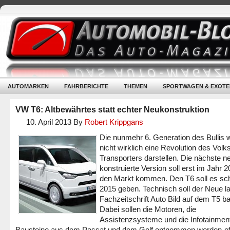
AUTOMARKEN
FAHRBERICHTE
THEMEN
SPORTWAGEN & EXOTE
VW T6: Altbewährtes statt echter Neukonstruktion
10. April 2013
By
Robert Krippgans
Die nunmehr 6. Generation des Bullis w
nicht wirklich eine Revolution des Vol
Transporters darstellen. Die nächste n
konstruierte Version soll erst im Jahr 2
den Markt kommen. Den T6 soll es sc
2015 geben. Technisch soll der Neue la
Fachzeitschrift Auto Bild auf dem T5 ba
Dabei sollen die Motoren, die
Assistenzsysteme und die Infotainmen
Bausteine aus dem Passat und dem Golf entnommen werden-of