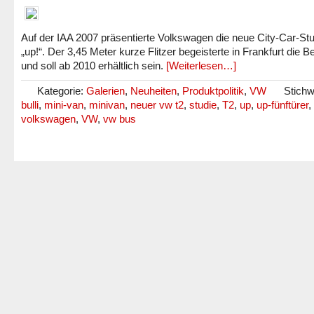
Auf der IAA 2007 präsentierte Volkswagen die neue City-Car-Stu
„up!“. Der 3,45 Meter kurze Flitzer begeisterte in Frankfurt die 
und soll ab 2010 erhältlich sein.
[Weiterlesen…]
Kategorie:
Galerien
,
Neuheiten
,
Produktpolitik
,
VW
Stichw
bulli
,
mini-van
,
minivan
,
neuer vw t2
,
studie
,
T2
,
up
,
up-fünftürer
,
volkswagen
,
VW
,
vw bus