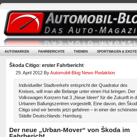
AUTOMARKEN
FAHRBERICHTE
THEMEN
SPORTWAGEN & EXOTE
Škoda Citigo: erster Fahrbericht
29. April 2012
By
Automobil-Blog News-Redaktion
Individueller Stadtverkehr entspricht der Quadratur des
Kreises, will man alle Belange unter einen Hut bringen. Der
Volkswagen Konzern hat 3 „Neue Ideen“ für die Zukunft in 
Urbanen Ballungszentren vorgestellt. Eine davon, den Ško
Citigo sind wir bereits jetzt gefahren – in einer der schönste
Städte Deutschlands: Hamburg.
Der neue „Urban-Mover“ von Škoda im
Fahrbericht.