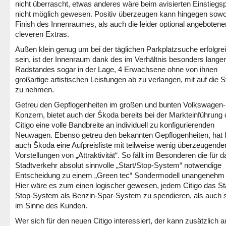
nicht überrascht, etwas anderes wäre beim avisierten Einstiegsp
nicht möglich gewesen. Positiv überzeugen kann hingegen sowo
Finish des Innenraumes, als auch die leider optional angebotene
cleveren Extras.
Außen klein genug um bei der täglichen Parkplatzsuche erfolgre
sein, ist der Innenraum dank des im Verhältnis besonders lange
Radstandes sogar in der Lage, 4 Erwachsene ohne von ihnen
großartige artistischen Leistungen ab zu verlangen, mit auf die S
zu nehmen.
Getreu den Gepflogenheiten im großen und bunten Volkswagen-
Konzern, bietet auch der Škoda bereits bei der Markteinführung
Citigo eine volle Bandbreite an individuell zu konfigurierenden
Neuwagen. Ebenso getreu den bekannten Gepflogenheiten, hat l
auch Škoda eine Aufpreisliste mit teilweise wenig überzeugende
Vorstellungen von „Attraktivität“. So fällt im Besonderen die für 
Stadtverkehr absolut sinnvolle „Start/Stop-System“ notwendige
Entscheidung zu einem „Green tec“ Sondermodell unangenehm 
Hier wäre es zum einen logischer gewesen, jedem Citigo das Sta
Stop-System als Benzin-Spar-System zu spendieren, als auch s
im Sinne des Kunden.
Wer sich für den neuen Citigo interessiert, der kann zusätzlich a