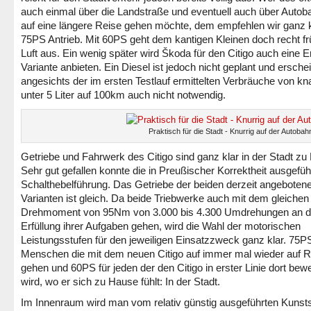
auch einmal über die Landstraße und eventuell auch über Auto
auf eine längere Reise gehen möchte, dem empfehlen wir ganz 
75PS Antrieb. Mit 60PS geht dem kantigen Kleinen doch recht fr
Luft aus. Ein wenig später wird Škoda für den Citigo auch eine 
Variante anbieten. Ein Diesel ist jedoch nicht geplant und erschei
angesichts der im ersten Testlauf ermittelten Verbräuche von k
unter 5 Liter auf 100km auch nicht notwendig.
Praktisch für die Stadt - Knurrig auf der Autobah
Getriebe und Fahrwerk des Citigo sind ganz klar in der Stadt zu
Sehr gut gefallen konnte die in Preußischer Korrektheit ausgefüh
Schalthebelführung. Das Getriebe der beiden derzeit angeboten
Varianten ist gleich. Da beide Triebwerke auch mit dem gleichen
Drehmoment von 95Nm von 3.000 bis 4.300 Umdrehungen an d
Erfüllung ihrer Aufgaben gehen, wird die Wahl der motorischen
Leistungsstufen für den jeweiligen Einsatzzweck ganz klar. 75PS
Menschen die mit dem neuen Citigo auf immer mal wieder auf 
gehen und 60PS für jeden der den Citigo in erster Linie dort be
wird, wo er sich zu Hause fühlt: In der Stadt.
Im Innenraum wird man vom relativ günstig ausgeführten Kunsts