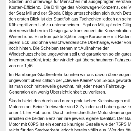
Städten und unterwegs für Menschen mit ausgeprägten Verständ
Kosten-Effizienz. Die Drillinge des Volkswagen-Konzerns, der 
der Seat Mii und der Škoda Citigo unterscheiden sich durch Detai
den ersten Blick ist der Stadtfloh aus Tschechien jedoch an sei
Kühlergrill vom Up! zu unterscheiden. Egal ob Mii, up! oder Citig
drei verwirklichen im Design ganz konsequent die Konzentration
Wesentliche. Eine kompakte 3,56m lange Karosserie mit Räder
jedem Eck und ohne verschwenderische Überhänge, weder vor
noch hinten. Die Scheiben stehen mit Außnahme der
Windschutzscheibe ungewohnt steil und garantieren so ein gute
Innenraumgefühl, trotz der wirklich gut überschaubaren Fahrzeu
von nur 1,46.
Im Hamburger-Stadtverkehr konnten wir uns davon überzeugen,
ungewohnt übersichtlich der „clevere Kleine“ von Škoda geworde
ist man doch mittlerweile gewohnt, mit jeder neuen Fahrzeug-
Generation ein wenig Übersichtlichkeit zu verlieren.
Škoda bietet den durch und durch praktischen Kleinstwagen mit
Motoren an. Beide Triebwerke sind 3 Zylinder und haben ganz 
unter 1 Liter Hubraum. Durch unterschiedliche Motorsteuerunge
erhalten die beiden Benziner ihre jeweils eigene Identität. Der Ba
Motor mit 60PS ist ein ebenso knurriger Geselle wie der 75PS M
reicht für den Stadtverkehr jedoch bereits völlig aus. Wer des öf