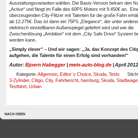
Ausstattungsvarianten wählen. Die Basis-Version bekam den 
„Active“ und fängt im Falle des 60PS Motors mit 9.450€ an. Ein
überzeugenden City-Flitzer mit Talenten für die große Fahrt erhä
ab 12.275€. Das ist dann ein 75PS „Elegance“, der unter ander
elektrisch einstellbaren Außenspiegel geliefert wird und wie die
Zwischenlösung „Ambition“ mit dem „City Safe Drive“ System be
werden kann.
„Simply clever“ – Und wir sagen: „Ja, das Konzept des Cit
aufgehen, die Talente für einen Erfolg sind vorhanden!“
Autor:
Bjoern Habegger
|
mein-auto-blog.de
| April 201
Kategorie:
Allgemein
,
Editor´s Choice
,
Skoda
,
Tests
Stich
3-Zylinder
,
Citigo
,
City
,
Fahrbericht
,
hamburg
,
Skoda
,
Stadtwage
Testfahrt
,
Urban
NACH OBEN