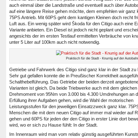
auch einmal über die Landstraße und eventuell auch über Auto
auf eine längere Reise gehen möchte, dem empfehlen wir ganz 
75PS Antrieb. Mit 60PS geht dem kantigen Kleinen doch recht fr
Luft aus. Ein wenig später wird Škoda für den Citigo auch eine 
Variante anbieten. Ein Diesel ist jedoch nicht geplant und erschei
angesichts der im ersten Testlauf ermittelten Verbräuche von k
unter 5 Liter auf 100km auch nicht notwendig.
Praktisch für die Stadt - Knurrig auf der Autobah
Getriebe und Fahrwerk des Citigo sind ganz klar in der Stadt zu
Sehr gut gefallen konnte die in Preußischer Korrektheit ausgefüh
Schalthebelführung. Das Getriebe der beiden derzeit angeboten
Varianten ist gleich. Da beide Triebwerke auch mit dem gleichen
Drehmoment von 95Nm von 3.000 bis 4.300 Umdrehungen an d
Erfüllung ihrer Aufgaben gehen, wird die Wahl der motorischen
Leistungsstufen für den jeweiligen Einsatzzweck ganz klar. 75PS
Menschen die mit dem neuen Citigo auf immer mal wieder auf 
gehen und 60PS für jeden der den Citigo in erster Linie dort be
wird, wo er sich zu Hause fühlt: In der Stadt.
Im Innenraum wird man vom relativ günstig ausgeführten Kunsts