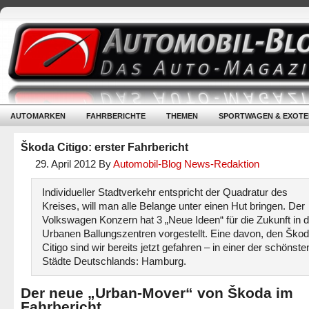
AUTOMARKEN
FAHRBERICHTE
THEMEN
SPORTWAGEN & EXOTE
Škoda Citigo: erster Fahrbericht
29. April 2012
By
Automobil-Blog News-Redaktion
Individueller Stadtverkehr entspricht der Quadratur des
Kreises, will man alle Belange unter einen Hut bringen. Der
Volkswagen Konzern hat 3 „Neue Ideen“ für die Zukunft in 
Urbanen Ballungszentren vorgestellt. Eine davon, den Ško
Citigo sind wir bereits jetzt gefahren – in einer der schönste
Städte Deutschlands: Hamburg.
Der neue „Urban-Mover“ von Škoda im
Fahrbericht.