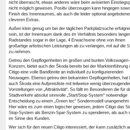
nicht überrascht, etwas anderes wäre beim avisierten Einstiegsp
nicht möglich gewesen. Positiv überzeugen kann hingegen sowo
Finish des Innenraumes, als auch die leider optional angebotene
cleveren Extras.
Außen klein genug um bei der täglichen Parkplatzsuche erfolgre
sein, ist der Innenraum dank des im Verhältnis besonders lange
Radstandes sogar in der Lage, 4 Erwachsene ohne von ihnen
großartige artistischen Leistungen ab zu verlangen, mit auf die S
zu nehmen.
Getreu den Gepflogenheiten im großen und bunten Volkswagen-
Konzern, bietet auch der Škoda bereits bei der Markteinführung
Citigo eine volle Bandbreite an individuell zu konfigurierenden
Neuwagen. Ebenso getreu den bekannten Gepflogenheiten, hat l
auch Škoda eine Aufpreisliste mit teilweise wenig überzeugende
Vorstellungen von „Attraktivität“. So fällt im Besonderen die für 
Stadtverkehr absolut sinnvolle „Start/Stop-System“ notwendige
Entscheidung zu einem „Green tec“ Sondermodell unangenehm 
Hier wäre es zum einen logischer gewesen, jedem Citigo das Sta
Stop-System als Benzin-Spar-System zu spendieren, als auch s
im Sinne des Kunden.
Wer sich für den neuen Citigo interessiert, der kann zusätzlich a