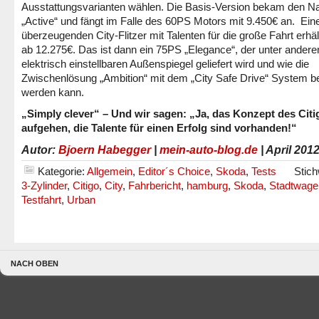
Ausstattungsvarianten wählen. Die Basis-Version bekam den 
„Active“ und fängt im Falle des 60PS Motors mit 9.450€ an. Ein
überzeugenden City-Flitzer mit Talenten für die große Fahrt erhä
ab 12.275€. Das ist dann ein 75PS „Elegance“, der unter ander
elektrisch einstellbaren Außenspiegel geliefert wird und wie die
Zwischenlösung „Ambition“ mit dem „City Safe Drive“ System be
werden kann.
„Simply clever“ – Und wir sagen: „Ja, das Konzept des Cit
aufgehen, die Talente für einen Erfolg sind vorhanden!“
Autor:
Bjoern Habegger
|
mein-auto-blog.de
| April 201
Kategorie:
Allgemein
,
Editor´s Choice
,
Skoda
,
Tests
Stich
3-Zylinder
,
Citigo
,
City
,
Fahrbericht
,
hamburg
,
Skoda
,
Stadtwage
Testfahrt
,
Urban
NACH OBEN