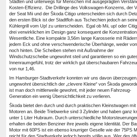
Städten und unterwegs für Menschen mit ausgeprägten Verständ
Kosten-Effizienz. Die Drillinge des Volkswagen-Konzerns, der 
der Seat Mii und der Škoda Citigo unterscheiden sich durch Detai
den ersten Blick ist der Stadtfloh aus Tschechien jedoch an sei
Kühlergrill vom Up! zu unterscheiden. Egal ob Mii, up! oder Citig
drei verwirklichen im Design ganz konsequent die Konzentration
Wesentliche. Eine kompakte 3,56m lange Karosserie mit Räder
jedem Eck und ohne verschwenderische Überhänge, weder vor
noch hinten. Die Scheiben stehen mit Außnahme der
Windschutzscheibe ungewohnt steil und garantieren so ein gute
Innenraumgefühl, trotz der wirklich gut überschaubaren Fahrzeu
von nur 1,46.
Im Hamburger-Stadtverkehr konnten wir uns davon überzeugen,
ungewohnt übersichtlich der „clevere Kleine“ von Škoda geworde
ist man doch mittlerweile gewohnt, mit jeder neuen Fahrzeug-
Generation ein wenig Übersichtlichkeit zu verlieren.
Škoda bietet den durch und durch praktischen Kleinstwagen mit
Motoren an. Beide Triebwerke sind 3 Zylinder und haben ganz 
unter 1 Liter Hubraum. Durch unterschiedliche Motorsteuerunge
erhalten die beiden Benziner ihre jeweils eigene Identität. Der Ba
Motor mit 60PS ist ein ebenso knurriger Geselle wie der 75PS M
reicht für den Stadtverkehr jedoch bereits völlig aus. Wer des öf