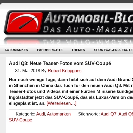
AUTOMARKEN
FAHRBERICHTE
THEMEN
SPORTWAGEN & EXOTE
Audi Q8: Neue Teaser-Fotos vom SUV-Coupé
31. Mai 2018
By
Robert Krippgans
Nur noch wenige Tage, dann hebt sich auf dem Audi Brand
in Shenzhen in China das Tuch für den neuen Audi Q8. Mit 
Teaser-Fotos und Videos mit einer kurzen Miniserie kündige
Ingolstädter jetzt das SUV-Coupé, das als Luxus-Version d
eingeplant ist, an.
[Weiterlesen…]
Kategorie:
Audi
,
Automarken
Stichworte:
Audi Q7
,
Audi Q
SUV-Coupe