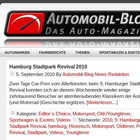
AUTOMARKEN
FAHRBERICHTE
THEMEN
SPORTWAGEN & EXOTE
Hamburg Stadtpark Revival 2010
5. September 2010
By
Automobil-Blog News-Redaktion
Zwei Tage Car-Porn vom Allerfeinsten: beim 9. Hamburger Stad
Revival konnten sich an diesem Wochenende wieder einige
zehntausend Besucher an atemberaubenden Klassikern der Aut
(und-Motorrad-)Geschichte ergötzen.
[Weiterlesen…]
Kategorie:
Editor´s Choice
,
Motorsport
,
Old-/Youngtimer
,
Sportwagen & Exoten
,
Videos
Stichworte:
2010
,
9. Hamburg
Stadtpark Revival
,
hamburg
,
Historisch
,
Motorsport
,
Oldtimer
,
P
Revival
,
Stadtpark
,
Videos
,
Youngtimer