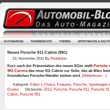
AUTOMARKEN
FAHRBERICHTE
THEMEN
SPORTWAGEN & EXOTE
Neues Porsche 911-Cabrio (991)
23. November 2011
By
Redaktion
Kurz nach der Präsentation des neuen 911er stellt
Porsche
991-Carrera
das neue 911 Cabrio zur Seite, das ab März bei
freundlichen Porsche-Händler stehen wird.
[Weiterlesen…]
Kategorie:
Editor´s Choice
,
Features
,
Porsche
,
Sportwagen 
Exoten
Stichworte:
2012
,
Porsche
,
Porsche 911
,
Porsche 91
Cabrio
,
Porsche 991