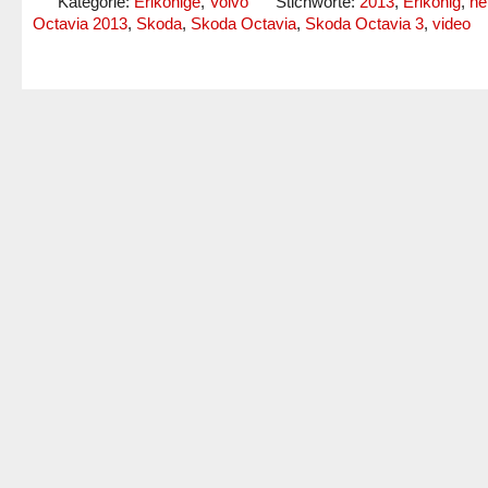
Kategorie:
Erlkönige
,
Volvo
Stichworte:
2013
,
Erlkönig
,
ne
Octavia 2013
,
Skoda
,
Skoda Octavia
,
Skoda Octavia 3
,
video