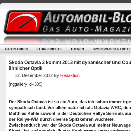
AUTOMARKEN
FAHRBERICHTE
THEMEN
SPORTWAGEN & EXOTE
Skoda Octavia 3 kommt 2013 mit dynamischer und Cou
ähnlicher Optik
12. Dezember 2012
By
Redaktion
[nggallery id=309]
Der Skoda Octavia ist so ein Auto, das ich schon immer irg
sympathisch fand. Vor allem natürlich als Octavia WRC, den
Matthias Kahle sowohl in der Deutschen Rallye Serie als au
der Rallye-WM durch diverse Spitzkehren wuchtete.
Zwischendurch war der Skoda Octavia auf meiner Neuwage
Short List, auf der sich illustre Konkurrenz, unter anderem 