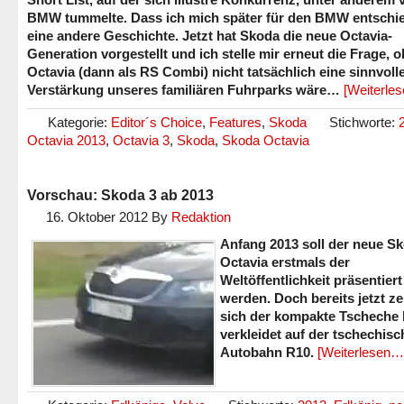
BMW tummelte. Dass ich mich später für den BMW entschied
eine andere Geschichte. Jetzt hat Skoda die neue Octavia-
Generation vorgestellt und ich stelle mir erneut die Frage, o
Octavia (dann als RS Combi) nicht tatsächlich eine sinnvoll
Verstärkung unseres familiären Fuhrparks wäre…
[Weiterle
Kategorie:
Editor´s Choice
,
Features
,
Skoda
Stichworte:
Octavia 2013
,
Octavia 3
,
Skoda
,
Skoda Octavia
Vorschau: Skoda 3 ab 2013
16. Oktober 2012
By
Redaktion
Anfang 2013 soll der neue S
Octavia erstmals der
Weltöffentlichkeit präsentiert
werden. Doch bereits jetzt ze
sich der kompakte Tscheche l
verkleidet auf der tschechis
Autobahn R10.
[Weiterlesen…