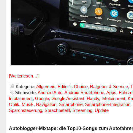
[Weiterlesen…]
Kategorie:
Allgemein
,
Editor´s Choice
,
Ratgeber & Service
,
T
Stichworte:
Android Auto
,
Android Smartphone
,
Apps
,
Fahrze
Infotainment
,
Google
,
Google Assistant
,
Handy
,
Infotainment
,
Ka
Optik
,
Musik
,
Navigation
,
Smartphone
,
Smartphone-Integration
,
Sparchsteuerung
,
Sprachbefehl
,
Streaming
,
Update
Autoblogger-Mixtape: die Top10-Songs zum Autofahre