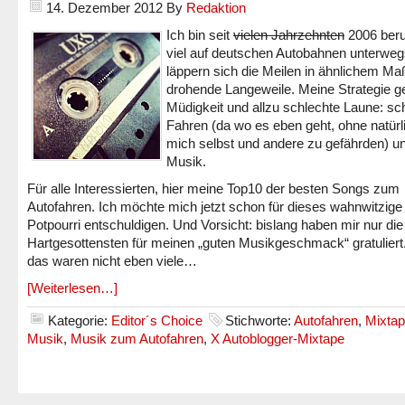
14. Dezember 2012
By
Redaktion
Ich bin seit
vielen Jahrzehnten
2006 beru
viel auf deutschen Autobahnen unterweg
läppern sich die Meilen in ähnlichem Ma
drohende Langeweile. Meine Strategie 
Müdigkeit und allzu schlechte Laune: sc
Fahren (da wo es eben geht, ohne natürl
mich selbst und andere zu gefährden) u
Musik.
Für alle Interessierten, hier meine Top10 der besten Songs zum
Autofahren. Ich möchte mich jetzt schon für dieses wahnwitzige
Potpourri entschuldigen. Und Vorsicht: bislang haben mir nur die
Hartgesottensten für meinen „guten Musikgeschmack“ gratuliert
das waren nicht eben viele…
[Weiterlesen…]
Kategorie:
Editor´s Choice
Stichworte:
Autofahren
,
Mixta
Musik
,
Musik zum Autofahren
,
X Autoblogger-Mixtape