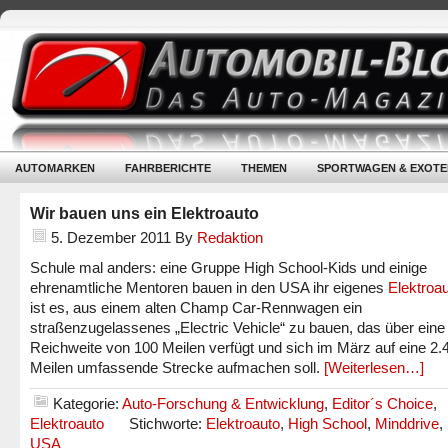
AUTOMARKEN
FAHRBERICHTE
THEMEN
SPORTWAGEN & EXOTE
Wir bauen uns ein Elektroauto
5. Dezember 2011
By
Redaktion
Schule mal anders: eine Gruppe High School-Kids und einige
ehrenamtliche Mentoren bauen in den USA ihr eigenes
Elektroa
ist es, aus einem alten Champ Car-Rennwagen ein
straßenzugelassenes „Electric Vehicle“ zu bauen, das über eine
Reichweite von 100 Meilen verfügt und sich im März auf eine 2.
Meilen umfassende Strecke aufmachen soll.
[Weiterlesen…]
Kategorie:
Auto-Forschung & Entwicklung
,
Editor´s Choice
,
Elektroauto
Stichworte:
Elektroauto
,
High School
,
Minddrive
,
USA