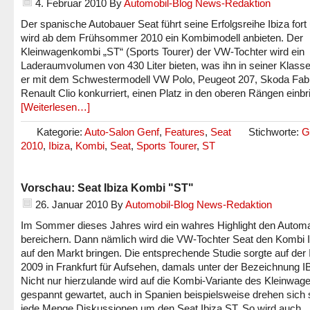
4. Februar 2010
By
Automobil-Blog News-Redaktion
Der spanische Autobauer Seat führt seine Erfolgsreihe Ibiza fort
wird ab dem Frühsommer 2010 ein Kombimodell anbieten. Der
Kleinwagenkombi „ST“ (Sports Tourer) der VW-Tochter wird ein
Laderaumvolumen von 430 Liter bieten, was ihn in seiner Klasse,
er mit dem Schwestermodell VW Polo, Peugeot 207, Skoda Fab
Renault Clio konkurriert, einen Platz in den oberen Rängen einbri
[Weiterlesen…]
Kategorie:
Auto-Salon Genf
,
Features
,
Seat
Stichworte:
G
2010
,
Ibiza
,
Kombi
,
Seat
,
Sports Tourer
,
ST
Vorschau: Seat Ibiza Kombi "ST"
26. Januar 2010
By
Automobil-Blog News-Redaktion
Im Sommer dieses Jahres wird ein wahres Highlight den Autom
bereichern. Dann nämlich wird die VW-Tochter Seat den Kombi 
auf den Markt bringen. Die entsprechende Studie sorgte auf der
2009 in Frankfurt für Aufsehen, damals unter der Bezeichnung I
Nicht nur hierzulande wird auf die Kombi-Variante des Kleinwag
gespannt gewartet, auch in Spanien beispielsweise drehen sich
jede Menge Diskussionen um den Seat Ibiza ST. So wird auch