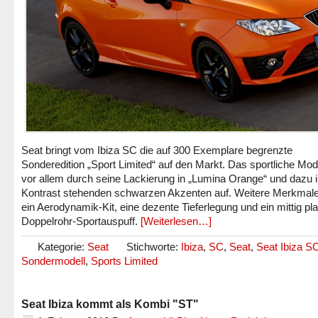
Seat bringt vom Ibiza SC die auf 300 Exemplare begrenzte
Sonderedition „Sport Limited“ auf den Markt. Das sportliche Model
vor allem durch seine Lackierung in „Lumina Orange“ und dazu 
Kontrast stehenden schwarzen Akzenten auf. Weitere Merkmale
ein Aerodynamik-Kit, eine dezente Tieferlegung und ein mittig pla
Doppelrohr-Sportauspuff.
[Weiterlesen…]
Kategorie:
Seat
Stichworte:
Ibiza
,
SC
,
Seat
,
Seat Ibiza S
Sondermodell
,
Sports Limited
Seat Ibiza kommt als Kombi "ST"