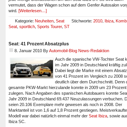
vermutet, dass der Wagen schon auf dem Genfer Autosalon vorg
wird.
[Weiterlesen…]
Kategorie:
Neuheiten
,
Seat
Stichworte:
2010
,
Ibiza
,
Komb
Seat
,
sportlich
,
Sports Tourer
,
ST
Seat: 41 Prozent Absatzplus
8. Januar 2010
By
Automobil-Blog News-Redaktion
Auch die spanische VW-Tochter Seat 
im Jahr 2009 in Deutschland kräftig zu
Dabei liegt die Marke mit einem Absat
von 41 Prozent im Vergleich zu 2008 s
deutlich über dem Durchschnitt. Denn 
gesamte PKW-Markt hierzulande konnte in 2009 um 23 Prozent
zulegen. Nach Angaben des spanischen Autobauers konnte Sea
Jahr 2009 in Deutschland 69.437 Neuzulassungen verbuchen. D
seien 20.106 Exemplare mehr gewesen als noch in 2008. Der
Marktanteil ist von 1,6 auf 1,8 Prozent gestiegen. Meistverkauft
Modell war dabei natürlich einmal mehr der
Seat Ibiza
, sowie au
Ibiza SC.