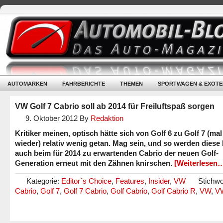
AUTOMARKEN
FAHRBERICHTE
THEMEN
SPORTWAGEN & EXOTE
VW Golf 7 Cabrio soll ab 2014 für Freiluftspaß sorgen
9. Oktober 2012
By
Redaktion
Kritiker meinen, optisch hätte sich von Golf 6 zu Golf 7 (mal
wieder) relativ wenig getan. Mag sein, und so werden diese 
auch beim für 2014 zu erwartenden Cabrio der neuen Golf-
Generation erneut mit den Zähnen knirschen.
[Weiterlesen
Kategorie:
Editor´s Choice
,
Features
,
Insider
,
VW
Stichwo
Cabrio
,
Golf 7
,
Golf 7 Cabrio
,
Golf Cabrio
,
Golf Cabrio R
,
VW
,
VW