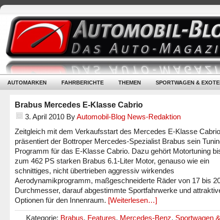
AUTOMARKEN
FAHRBERICHTE
THEMEN
SPORTWAGEN & EXOTE
Brabus Mercedes E-Klasse Cabrio
3. April 2010
By
Automobil-Blog News-Redaktion
Zeitgleich mit dem Verkaufsstart des Mercedes E-Klasse Cabri
präsentiert der Bottroper Mercedes-Spezialist Brabus sein Tunin
Programm für das E-Klasse Cabrio. Dazu gehört Motortuning bis
zum 462 PS starken Brabus 6.1-Liter Motor, genauso wie ein
schnittiges, nicht übertrieben aggressiv wirkendes
Aerodynamikprogramm, maßgeschneiderte Räder von 17 bis 20
Durchmesser, darauf abgestimmte Sportfahrwerke und attraktiv
Optionen für den Innenraum.
[Weiterlesen…]
Kategorie:
Brabus
,
Features
,
Mercedes-Benz
,
Sportwagen &