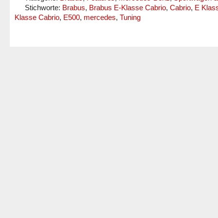
Stichworte:
Brabus
,
Brabus E-Klasse Cabrio
,
Cabrio
,
E Klas
Klasse Cabrio
,
E500
,
mercedes
,
Tuning