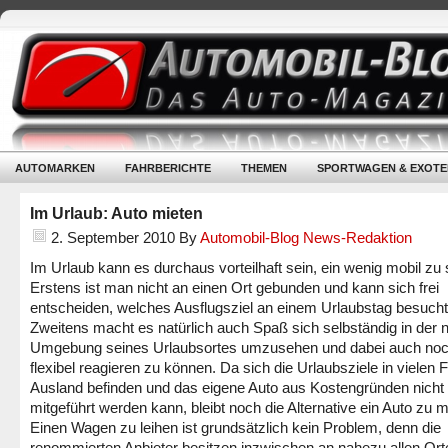
AUTOMARKEN
FAHRBERICHTE
THEMEN
SPORTWAGEN & EXOTE
Im Urlaub: Auto mieten
2. September 2010
By
Automobil-Blog News-Redaktion
Im Urlaub kann es durchaus vorteilhaft sein, ein wenig mobil zu 
Erstens ist man nicht an einen Ort gebunden und kann sich frei
entscheiden, welches Ausflugsziel an einem Urlaubstag besucht
Zweitens macht es natürlich auch Spaß sich selbständig in der 
Umgebung seines Urlaubsortes umzusehen und dabei auch no
flexibel reagieren zu können. Da sich die Urlaubsziele in vielen F
Ausland befinden und das eigene Auto aus Kostengründen nicht
mitgeführt werden kann, bleibt noch die Alternative ein Auto zu m
Einen Wagen zu leihen ist grundsätzlich kein Problem, denn die
renommierten Anbieter besitzen inzwischen an nahezu allen Ort