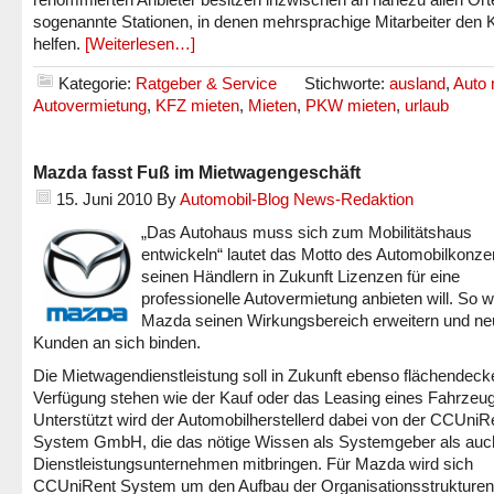
sogenannte Stationen, in denen mehrsprachige Mitarbeiter den
helfen.
[Weiterlesen…]
Kategorie:
Ratgeber & Service
Stichworte:
ausland
,
Auto 
Autovermietung
,
KFZ mieten
,
Mieten
,
PKW mieten
,
urlaub
Mazda fasst Fuß im Mietwagengeschäft
15. Juni 2010
By
Automobil-Blog News-Redaktion
„Das Autohaus muss sich zum Mobilitätshaus
entwickeln“ lautet das Motto des Automobilkonze
seinen Händlern in Zukunft Lizenzen für eine
professionelle Autovermietung anbieten will. So wi
Mazda seinen Wirkungsbereich erweitern und ne
Kunden an sich binden.
Die Mietwagendienstleistung soll in Zukunft ebenso flächendeck
Verfügung stehen wie der Kauf oder das Leasing eines Fahrzeu
Unterstützt wird der Automobilherstellerd dabei von der CCUniR
System GmbH, die das nötige Wissen als Systemgeber als auc
Dienstleistungsunternehmen mitbringen. Für Mazda wird sich
CCUniRent System um den Aufbau der Organisationsstrukturen