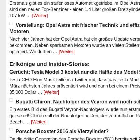
Erstmals gibt es ein stufenloses Automatikgetriebe im Opel Astr
sind den neuen Top-Benziner - einen 1.4 Liter großen Dreizylinde
107 kW …
[Weiter]
Vorstellung: Opel Astra mit frischer Technik und effi
Motoren
Nach vier Jahren hat der Opel Astra hat ein großes Update verp
bekommen. Neben sparsamen Motoren wurde an vielen Stellen
optimiert. Wir durften …
[Weiter]
Erlkönige und Insider-Stories:
Gerücht: Tesla Model 3 kostet nur die Hälfte des Model
Tesla-CEO Elon Musk teilte via Twitter mit, dass das Tesla Mode
März nächsten Jahres präsentiert wird und dann bei einem Prei
35.000 Dollar …
[Weiter]
Bugatti Chiron: Nachfolger des Veyron wird noch sc
Ein erstes Bild des Bugatti Veyron-Nachfolgers wurde nun erstm
geleaked! Chiron soll der Nachfolger heißen, der vermutlich in P
Beach, …
[Weiter]
Porsche Boxster 2016 als Vierzylinder?
Da die dritte Generation des Porsche Boxster (981) bereits seit 