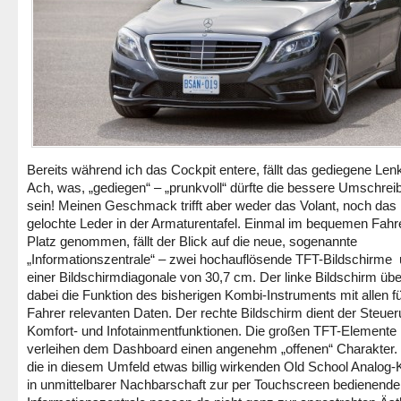
Bereits während ich das Cockpit entere, fällt das gediegene Lenk
Ach, was, „gediegen“ – „prunkvoll“ dürfte die bessere Umschrei
sein! Meinen Geschmack trifft aber weder das Volant, noch das
gelochte Leder in der Armaturentafel. Einmal im bequemen Fahre
Platz genommen, fällt der Blick auf die neue, sogenannte
„Informationszentrale“ – zwei hochauflösende TFT-Bildschirme
einer Bildschirmdiagonale von 30,7 cm. Der linke Bildschirm üb
dabei die Funktion des bisherigen Kombi-Instruments mit allen f
Fahrer relevanten Daten. Der rechte Bildschirm dient der Steue
Komfort- und Infotainmentfunktionen. Die großen TFT-Elemente
verleihen dem Dashboard einen angenehm „offenen“ Charakter. 
die in diesem Umfeld etwas billig wirkenden Old School Analog-
in unmittelbarer Nachbarschaft zur per Touchscreen bedienend