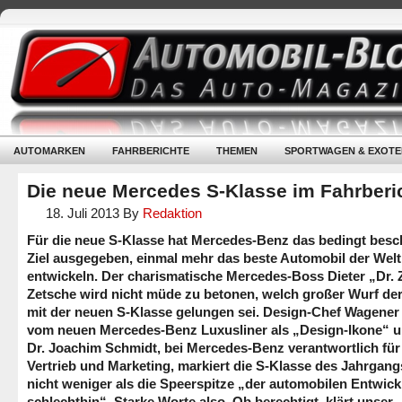
AUTOMARKEN
FAHRBERICHTE
THEMEN
SPORTWAGEN & EXOTE
Die neue Mercedes S-Klasse im Fahrberi
18. Juli 2013
By
Redaktion
Für die neue S-Klasse hat Mercedes-Benz das bedingt besc
Ziel ausgegeben, einmal mehr das beste Automobil der Welt
entwickeln. Der charismatische Mercedes-Boss Dieter „Dr. 
Zetsche wird nicht müde zu betonen, welch großer Wurf de
mit der neuen S-Klasse gelungen sei. Design-Chef Wagener 
vom neuen Mercedes-Benz Luxusliner als „Design-Ikone“ u
Dr. Joachim Schmidt, bei Mercedes-Benz verantwortlich für
Vertrieb und Marketing, markiert die S-Klasse des Jahrgang
nicht weniger als die Speerspitze „der automobilen Entwic
schlechthin“. Starke Worte also. Ob berechtigt, klärt unser