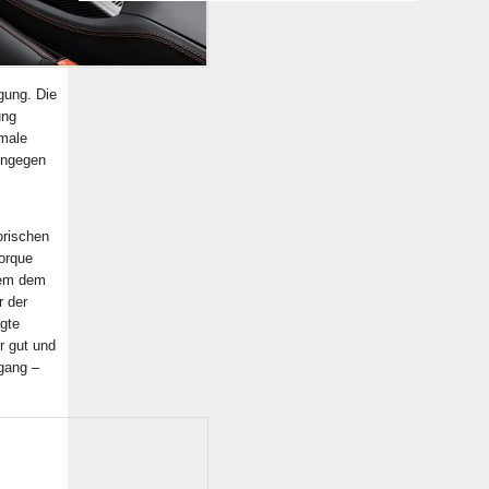
gung. Die
ung
male
ingegen
orischen
Torque
dem dem
r der
ngte
hr gut und
gang –