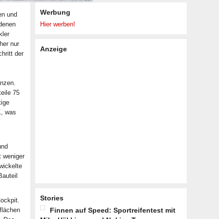
Werbung
en und
 denen
Hier werben!
kler
her nur
Anzeige
hritt der
änzen.
eile 75
tige
K, was
und
t weniger
wickelte
auteil
Stories
ockpit.
flächen
Finnen auf Speed: Sportreifentest mit