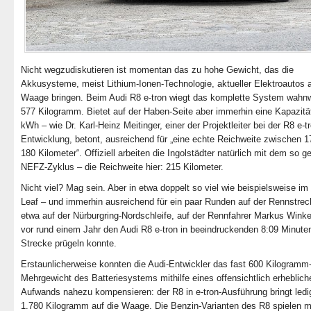
Nicht wegzudiskutieren ist momentan das zu hohe Gewicht, das die
Akkusysteme, meist Lithium-Ionen-Technologie, aktueller Elektroautos a
Waage bringen. Beim Audi R8 e-tron wiegt das komplette System wahnw
577 Kilogramm. Bietet auf der Haben-Seite aber immerhin eine Kapazitä
kWh – wie Dr. Karl-Heinz Meitinger, einer der Projektleiter bei der R8 e-t
Entwicklung, betont, ausreichend für „eine echte Reichweite zwischen 
180 Kilometer“. Offiziell arbeiten die Ingolstädter natürlich mit dem so 
NEFZ-Zyklus – die Reichweite hier: 215 Kilometer.
Nicht viel? Mag sein. Aber in etwa doppelt so viel wie beispielsweise im
Leaf – und immerhin ausreichend für ein paar Runden auf der Rennstrec
etwa auf der Nürburgring-Nordschleife, auf der Rennfahrer Markus Wink
vor rund einem Jahr den Audi R8 e-tron in beeindruckenden 8:09 Minute
Strecke prügeln konnte.
Erstaunlicherweise konnten die Audi-Entwickler das fast 600 Kilogramm
Mehrgewicht des Batteriesystems mithilfe eines offensichtlich erheblich
Aufwands nahezu kompensieren: der R8 in e-tron-Ausführung bringt ledi
1.780 Kilogramm auf die Waage. Die Benzin-Varianten des R8 spielen mi