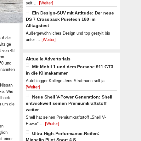
seit …
[Weiter]
Ein Design-SUV mit Attitude: Der neue
DS 7 Crossback Puretech 180 im
Alltagstest
Außergewöhnliches Design und top gestylt bis
uf die
unter …
[Weiter]
itzige
t von 48
ron-
Aktuelle Advertorials
170 und
Mit Mobil 1 und dem Porsche 911 GT3
genannten
in die Klimakammer
Autoblogger-Kollege Jens Stratmann soll ja …
 Nissan
[Weiter]
ke. Wie
Neue Shell V-Power Generation: Shell
elhock
entwickwelt seinen Premiumkraftstoff
n um die
weiter
Shell hat seinen Premiumkraftstoff „Shell V-
-
Power“ …
[Weiter]
en
glich
Ultra-High-Performance-Reifen:
t einer
Michelin Pilot Sport 4 S