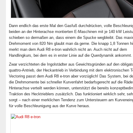
Dann endlich das erste Mal den Gasfuß durchdrücken, volle Beschleuni
beiden an der Hinterachse montierten E-Maschinen mit je 140 kW Leist
schieben so dermaßen an, dass einem die Spucke wegbleibt. Das maxi
Drehmoment von 820 Nm glaubt man da gerne. Die knapp 1,8 Tonnen h
merkt man dem Audi R8 e-tron wahrlich nicht an. Auch nicht auf dem
Handlingkurs, bei dem es in erster Linie auf die Querdynamik ankommt.
Zwar verzichteten die Ingolstädter aus Gewichtsgründen auf den obligat
quattro-Antrieb, der Heckantrieb in Verbindung mit dem elektronischen 
Vectoring passt dem Audi R8 e-tron aber vorzüglich! Das System, bei 
die Drehmomente bei schneller Kurvenfahrt bedarfsgerecht auf die Räde
Hinterachse verteilt werden können, unterstützt die bereits konzeptbedi
Traktion des Hecktrieblers zusätzlich. Das funktioniert wirklich sehr, se
sorgt – nach einer merklichen Tendenz zum Untersteuern am Kurvenein
für volle Beschleunigung aus der Kurve heraus.