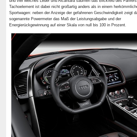
und viel weiches Leder und Alcantara säumen das Blickfeld des Fahrers
Tachoelement ist dabei nicht großartig anders als in einem herkömmlic
Sportwagen: neben der Anzeige der gefahrenen Geschwindigkeit zeigt d
sogenannte Powermeter das Maß der Leistungsabgabe und der
Energierückgewinnung auf einer Skala von null bis 100 in Prozent.