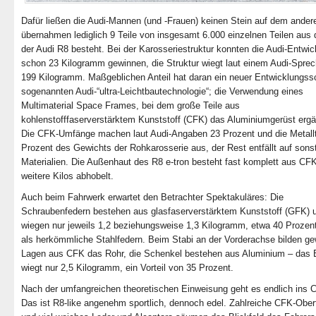
Dafür ließen die Audi-Mannen (und -Frauen) keinen Stein auf dem ander
übernahmen lediglich 9 Teile von insgesamt 6.000 einzelnen Teilen aus
der Audi R8 besteht. Bei der Karosseriestruktur konnten die Audi-Entwic
schon 23 Kilogramm gewinnen, die Struktur wiegt laut einem Audi-Sprec
199 Kilogramm. Maßgeblichen Anteil hat daran ein neuer Entwicklungssc
sogenannten Audi-“ultra-Leichtbautechnologie“; die Verwendung eines
Multimaterial Space Frames, bei dem große Teile aus
kohlenstofffaserverstärktem Kunststoff (CFK) das Aluminiumgerüst erg
Die CFK-Umfänge machen laut Audi-Angaben 23 Prozent und die Metallt
Prozent des Gewichts der Rohkarosserie aus, der Rest entfällt auf sons
Materialien. Die Außenhaut des R8 e-tron besteht fast komplett aus CF
weitere Kilos abhobelt.
Auch beim Fahrwerk erwartet den Betrachter Spektakuläres: Die
Schraubenfedern bestehen aus glasfaserverstärktem Kunststoff (GFK) 
wiegen nur jeweils 1,2 beziehungsweise 1,3 Kilogramm, etwa 40 Prozen
als herkömmliche Stahlfedern. Beim Stabi an der Vorderachse bilden ge
Lagen aus CFK das Rohr, die Schenkel bestehen aus Aluminium – das B
wiegt nur 2,5 Kilogramm, ein Vorteil von 35 Prozent.
Nach der umfangreichen theoretischen Einweisung geht es endlich ins C
Das ist R8-like angenehm sportlich, dennoch edel. Zahlreiche CFK-Ober