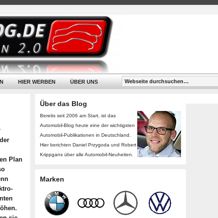
N
HIER WERBEN
ÜBER UNS
Über das Blog
Bereits seit 2006 am Start, ist das
Automobil-Blog heute eine der wichtigsten
r
Automobil-Publikationen in Deutschland.
 der
Hier berichten Daniel Przygoda und Robert
Krippgans über alle Automobil-Neuheiten.
den Plan
so
enn
Marken
ktro-
anten
höhen.
en sie