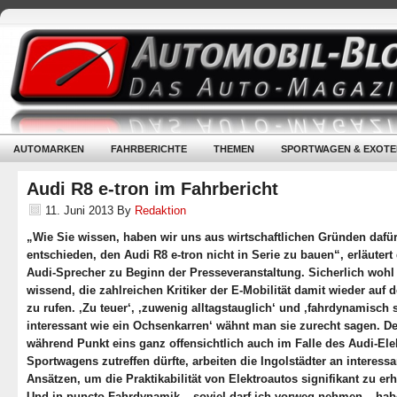
AUTOMARKEN
FAHRBERICHTE
THEMEN
SPORTWAGEN & EXOTE
Audi R8 e-tron im Fahrbericht
11. Juni 2013
By
Redaktion
„Wie Sie wissen, haben wir uns aus wirtschaftlichen Gründen dafü
entschieden, den Audi R8 e-tron nicht in Serie zu bauen“, erläutert
Audi-Sprecher zu Beginn der Presseveranstaltung. Sicherlich wohl
wissend, die zahlreichen Kritiker der E-Mobilität damit wieder auf 
zu rufen. ‚Zu teuer‘, ‚zuwenig alltagstauglich‘ und ‚fahrdynamisch 
interessant wie ein Ochsenkarren‘ wähnt man sie zurecht sagen. D
während Punkt eins ganz offensichtlich auch im Falle des Audi-Ele
Sportwagens zutreffen dürfte, arbeiten die Ingolstädter an interess
Ansätzen, um die Praktikabilität von Elektroautos signifikant zu er
Und in puncto Fahrdynamik – soviel darf ich vorweg nehmen – hab