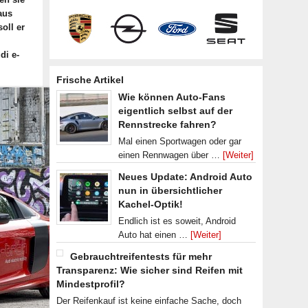
aus
oll er
di e-
Frische Artikel
Wie können Auto-Fans
eigentlich selbst auf der
Rennstrecke fahren?
Mal einen Sportwagen oder gar
einen Rennwagen über …
[Weiter]
Neues Update: Android Auto
nun in übersichtlicher
Kachel-Optik!
Endlich ist es soweit, Android
Auto hat einen …
[Weiter]
Gebrauchtreifentests für mehr
Transparenz: Wie sicher sind Reifen mit
Mindestprofil?
Der Reifenkauf ist keine einfache Sache, doch