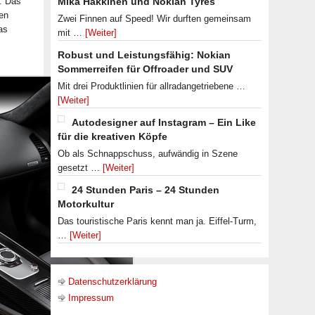
. Das
Mika Häkkinen und Nokian Tyres
hen
Zwei Finnen auf Speed! Wir durften gemeinsam
as
mit …
[Weiter]
Robust und Leistungsfähig: Nokian
Sommerreifen für Offroader und SUV
Mit drei Produktlinien für allradangetriebene …
[Weiter]
Autodesigner auf Instagram – Ein Like
für die kreativen Köpfe
Ob als Schnappschuss, aufwändig in Szene
gesetzt …
[Weiter]
24 Stunden Paris – 24 Stunden
Motorkultur
Das touristische Paris kennt man ja. Eiffel-Turm,
…
[Weiter]
Datenschutzerklärung
Impressum