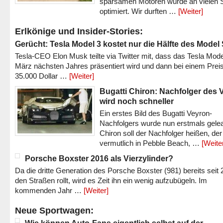
sparsamen Motoren wurde an vielen S
optimiert. Wir durften …
[Weiter]
Erlkönige und Insider-Stories:
Gerücht: Tesla Model 3 kostet nur die Hälfte des Model
Tesla-CEO Elon Musk teilte via Twitter mit, dass das Tesla Mode
März nächsten Jahres präsentiert wird und dann bei einem Prei
35.000 Dollar …
[Weiter]
Bugatti Chiron: Nachfolger des 
wird noch schneller
Ein erstes Bild des Bugatti Veyron-
Nachfolgers wurde nun erstmals gele
Chiron soll der Nachfolger heißen, der
vermutlich in Pebble Beach, …
[Weite
Porsche Boxster 2016 als Vierzylinder?
Da die dritte Generation des Porsche Boxster (981) bereits seit 
den Straßen rollt, wird es Zeit ihn ein wenig aufzubügeln. Im
kommenden Jahr …
[Weiter]
Neue Sportwagen: