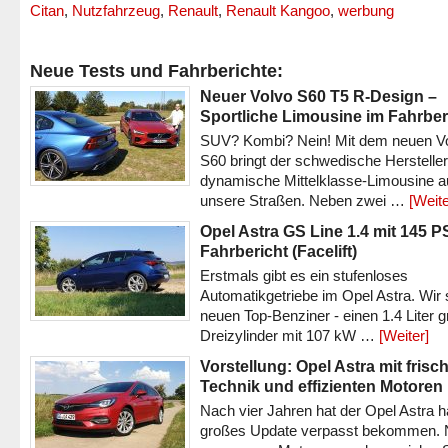
Citan
,
Nutzfahrzeug
,
Renault
,
Renault Kangoo
,
werbung
Neue Tests und Fahrberichte:
Neuer Volvo S60 T5 R-Design –
Sportliche Limousine im Fahrber
SUV? Kombi? Nein! Mit dem neuen V
S60 bringt der schwedische Hersteller
dynamische Mittelklasse-Limousine a
unsere Straßen. Neben zwei …
[Weite
Opel Astra GS Line 1.4 mit 145 P
Fahrbericht (Facelift)
Erstmals gibt es ein stufenloses
Automatikgetriebe im Opel Astra. Wir 
neuen Top-Benziner - einen 1.4 Liter 
Dreizylinder mit 107 kW …
[Weiter]
Vorstellung: Opel Astra mit frisc
Technik und effizienten Motoren
Nach vier Jahren hat der Opel Astra h
großes Update verpasst bekommen.