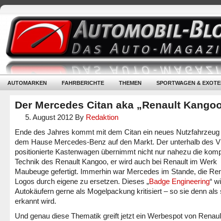
AUTOMARKEN
FAHRBERICHTE
THEMEN
SPORTWAGEN & EXOTE
Der Mercedes Citan aka „Renault Kango
5. August 2012
By
Redaktion
Ende des Jahres kommt mit dem Citan ein neues Nutzfahrzeug
dem Hause Mercedes-Benz auf den Markt. Der unterhalb des Vi
positionierte Kastenwagen übernimmt nicht nur nahezu die komp
Technik des Renault Kangoo, er wird auch bei Renault im Werk
Maubeuge gefertigt. Immerhin war Mercedes im Stande, die Ren
Logos durch eigene zu ersetzen. Dieses „
Badge Engineering
“ w
Autokäufern gerne als Mogelpackung kritisiert – so sie denn als
erkannt wird.
Und genau diese Thematik greift jetzt ein Werbespot von Renault