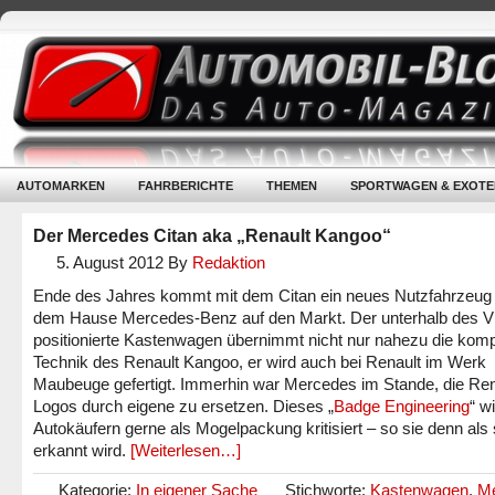
AUTOMARKEN
FAHRBERICHTE
THEMEN
SPORTWAGEN & EXOTE
Der Mercedes Citan aka „Renault Kangoo“
5. August 2012
By
Redaktion
Ende des Jahres kommt mit dem Citan ein neues Nutzfahrzeug
dem Hause Mercedes-Benz auf den Markt. Der unterhalb des Vi
positionierte Kastenwagen übernimmt nicht nur nahezu die komp
Technik des Renault Kangoo, er wird auch bei Renault im Werk
Maubeuge gefertigt. Immerhin war Mercedes im Stande, die Ren
Logos durch eigene zu ersetzen. Dieses „
Badge Engineering
“ w
Autokäufern gerne als Mogelpackung kritisiert – so sie denn als
erkannt wird.
[Weiterlesen…]
Kategorie:
In eigener Sache
Stichworte:
Kastenwagen
,
M